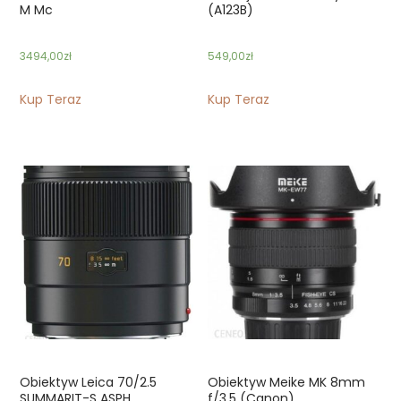
M Mc
(A123B)
3494,00
zł
549,00
zł
Kup Teraz
Kup Teraz
Obiektyw Leica 70/2.5
Obiektyw Meike MK 8mm
SUMMARIT-S ASPH
f/3.5 (Canon)