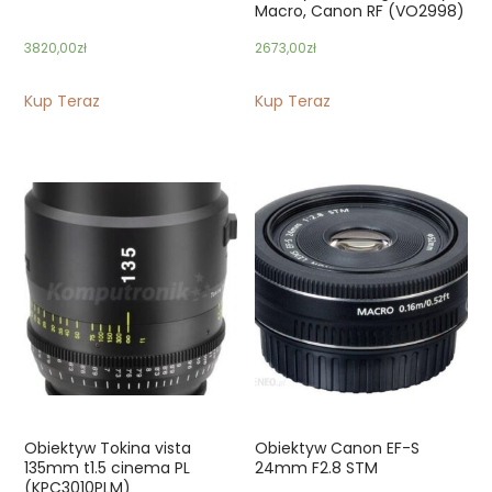
Macro, Canon RF (VO2998)
3820,00
zł
2673,00
zł
Kup Teraz
Kup Teraz
Obiektyw Tokina vista
Obiektyw Canon EF-S
135mm t1.5 cinema PL
24mm F2.8 STM
(KPC3010PLM)