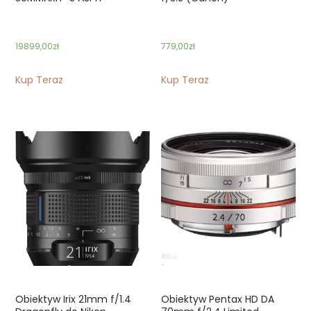
19899,00
zł
779,00
zł
Kup Teraz
Kup Teraz
Obiektyw Irix 21mm f/1.4
Obiektyw Pentax HD DA