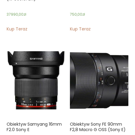
37990,00
zł
750,00
zł
Kup Teraz
Kup Teraz
Obiektyw Samyang 16mm
Obiektyw Sony FE 90mm
F2.0 Sony E
F2,8 Macro G OSS (Sony E)