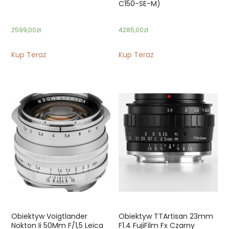
C150-SE-M)
2599,00
zł
4285,00
zł
Kup Teraz
Kup Teraz
Obiektyw Voigtlander
Obiektyw TTArtisan 23mm
Nokton Ii 50Mm F/1,5 Leica
F1.4 FujiFilm Fx Czarny