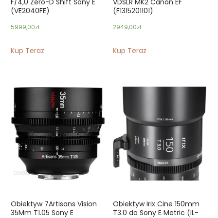
F/4,0 Zero-D Shift Sony E
VDSLR MK2 Canon EF
(VE2040FE)
(F1315201101)
5999,00
zł
2949,00
zł
Kup Teraz
Kup Teraz
Obiektyw 7Artisans Vision
Obiektyw Irix Cine 150mm
35Mm T1.05 Sony E
T3.0 do Sony E Metric (IL-