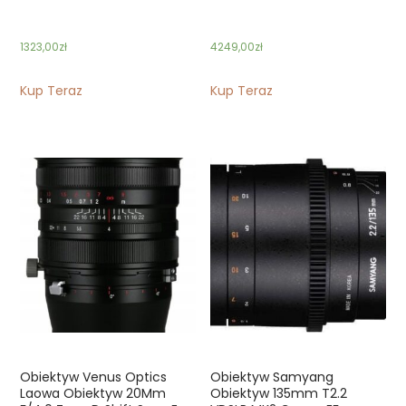
1323,00
zł
4249,00
zł
Kup Teraz
Kup Teraz
Obiektyw Venus Optics
Obiektyw Samyang
Laowa Obiektyw 20Mm
Obiektyw 135mm T2.2