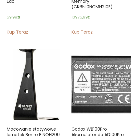
Edc
Memory
(CK65L0NCMN210E)
59,99
zł
10975,99
zł
Kup Teraz
Kup Teraz
Mocowanie statywowe
Godox WB100Pro
lornetek Benro BINOH200
Akumulator do AD100Pro