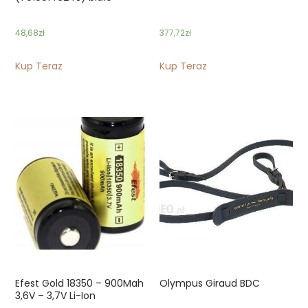
48,68
zł
377,72
zł
Kup Teraz
Kup Teraz
Efest Gold 18350 – 900Mah
Olympus Giraud BDC
3,6V – 3,7V Li-Ion