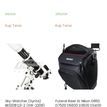
59,00
zł
206,00
zł
Kup Teraz
Kup Teraz
Sky-Watcher (Synta)
Futerał Rawr XL Nikon D850
BK1201EQ3-2 (SW-2208)
D7500 D5600 D3500 D3400