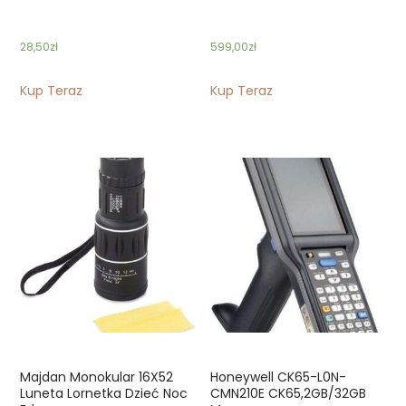
28,50
zł
599,00
zł
Kup Teraz
Kup Teraz
Majdan Monokular 16X52
Honeywell CK65-L0N-
Luneta Lornetka Dzieć Noc
CMN210E CK65,2GB/32GB