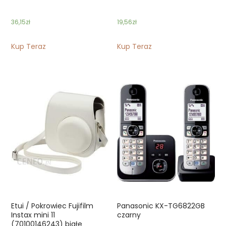
36,15
zł
19,56
zł
Kup Teraz
Kup Teraz
Etui / Pokrowiec Fujifilm
Panasonic KX-TG6822GB
Instax mini 11
czarny
(70100146243) białe