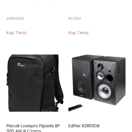
2499,00
zł
87,00
zł
Kup Teraz
Kup Teraz
Plecak Lowepro Flipside BP
Edifier R2850DB
300 AW III Czarny