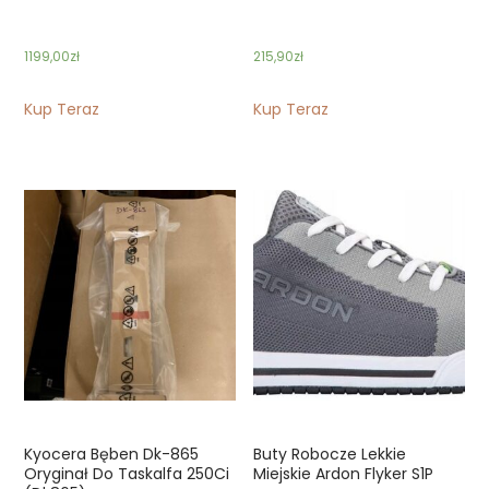
1199,00
zł
215,90
zł
Kup Teraz
Kup Teraz
Kyocera Bęben Dk-865
Buty Robocze Lekkie
Oryginał Do Taskalfa 250Ci
Miejskie Ardon Flyker S1P