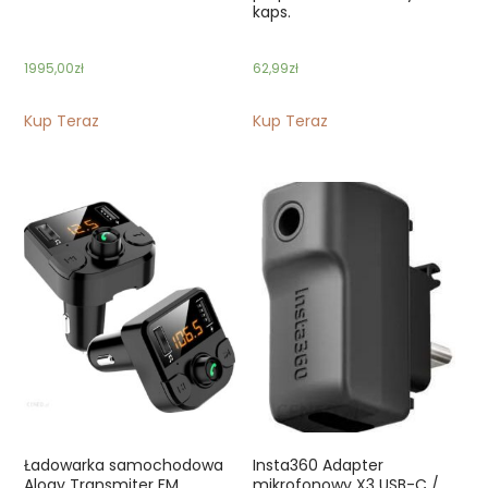
kaps.
1995,00
zł
62,99
zł
Kup Teraz
Kup Teraz
Ładowarka samochodowa
Insta360 Adapter
Alogy Transmiter FM
mikrofonowy X3 USB-C /