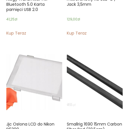
Bluetooth 5.0 Karta
Jack 3,5mm
pamięci USB 2.0
41,25
zł
129,00
zł
Kup Teraz
Kup Teraz
Jjc Osłona LCD do Nikon
Smallrig 1690 15mm Carbon