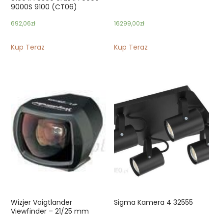
9000S 9100 (CT06)
692,06
zł
16299,00
zł
Kup Teraz
Kup Teraz
Wizjer Voigtlander
Sigma Kamera 4 32555
Viewfinder – 21/25 mm