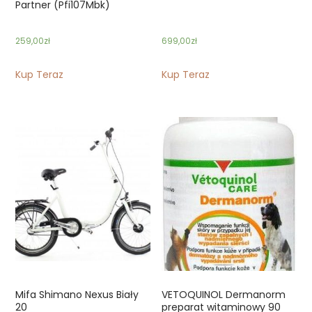
Partner (Pfi107Mbk)
259,00
zł
699,00
zł
Kup Teraz
Kup Teraz
Mifa Shimano Nexus Biały
VETOQUINOL Dermanorm
20
preparat witaminowy 90