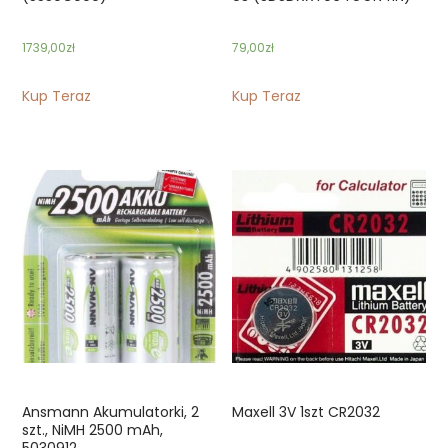
1739,00
zł
79,00
zł
Kup Teraz
Kup Teraz
Ansmann Akumulatorki, 2
Maxell 3V 1szt CR2032
szt., NiMH 2500 mAh,
5030912