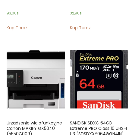
93,00
zł
32,90
zł
Kup Teraz
Kup Teraz
Urządzenie wielofunkcyjne
SANDISK SDXC 64GB
Canon MAXIFY GX5040
Extreme PRO Class 10 UHS-I
(5550C009)
U3 (SDSDXXY064GGN4IN)