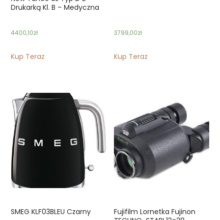
Drukarką Kl. B – Medyczna
4400,10
zł
3799,00
zł
Kup Teraz
Kup Teraz
SMEG KLF03BLEU Czarny
Fujifilm Lornetka Fujinon