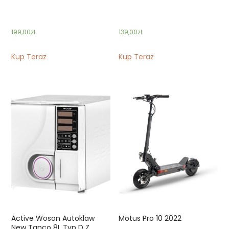
199,00
zł
139,00
zł
Kup Teraz
Kup Teraz
Active Woson Autoklaw
Motus Pro 10 2022
New Tanco 8L Typ D Z