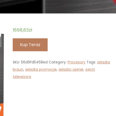
1698,63
zł
Kup Teraz
SKU:
56d9fd5458ed
Category:
Procesory
Tags:
żelazka
braun
,
żelazka promocje
,
żelazko opinie
,
zwrot
telewizora