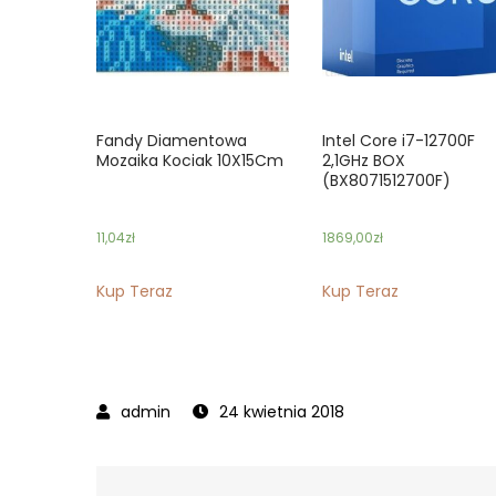
Fandy Diamentowa
Intel Core i7-12700F
Mozaika Kociak 10X15Cm
2,1GHz BOX
(BX8071512700F)
11,04
zł
1869,00
zł
Kup Teraz
Kup Teraz
24 kwietnia 2018