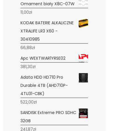
Omament biały X8C-07W
11,00
zł
KODAK BATERIE ALKALICZNE
XTRALIFE LR3 X60 -
30410985
66,88
zł
Apc WEXTWAR1YRSE02
381,30
zł
Adata HDD HD710 Pro
Durable 4TB (AHD710P-
4TU31-CBK)
522,00
zł
SANDISK Extreme PRO SDHC
32GB
241,87
zł