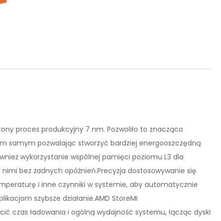
ony proces produkcyjny 7 nm. Pozwoliło to znacząco
 tym samym pozwalając stworzyć bardziej energooszczędną
wnież wykorzystanie wspólnej pamięci poziomu L3 dla
y nimi bez żadnych opóźnień.Precyzja dostosowywanie się
emperaturę i inne czynniki w systemie, aby automatycznie
plikacjom szybsze działanie.AMD StoreMI
ć czas ładowania i ogólną wydajność systemu, łącząc dyski