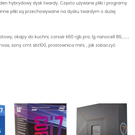
den hybrydowy dysk twardy. Często używane pliki i programy
inne pliki są przechowywane na dysku twardym o dużej
wy, okapy do kuchni, corsair k60 rgb pro, lg nanocell 86, , , ,
mvas, sony cmt sbt100, prostownica mini, , jak zobaczyć