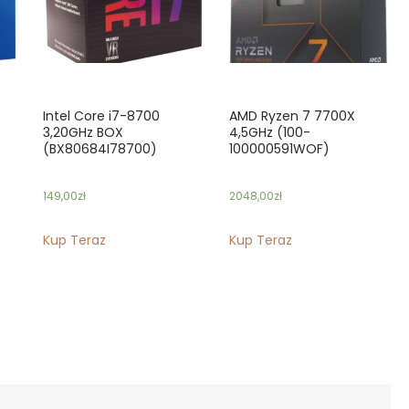
Intel Core i7-8700
AMD Ryzen 7 7700X
3,20GHz BOX
4,5GHz (100-
(BX80684I78700)
100000591WOF)
149,00
zł
2048,00
zł
Kup Teraz
Kup Teraz