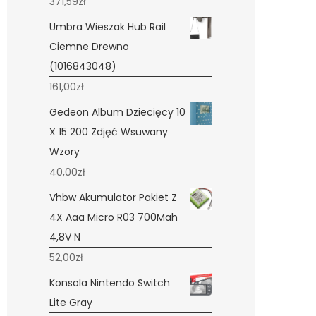
371,59
zł
Umbra Wieszak Hub Rail
Ciemne Drewno
(1016843048)
161,00
zł
Gedeon Album Dziecięcy 10
X 15 200 Zdjęć Wsuwany
Wzory
40,00
zł
Vhbw Akumulator Pakiet Z
4X Aaa Micro R03 700Mah
4,8V N
52,00
zł
Konsola Nintendo Switch
Lite Gray