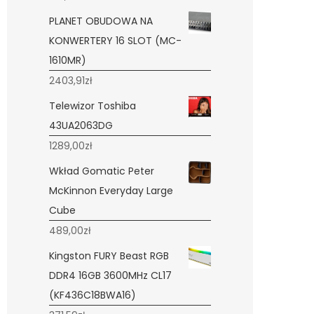
PLANET OBUDOWA NA
KONWERTERY 16 SLOT (MC-
1610MR)
2403,91
zł
Telewizor Toshiba
43UA2063DG
1289,00
zł
Wkład Gomatic Peter
McKinnon Everyday Large
Cube
489,00
zł
Kingston FURY Beast RGB
DDR4 16GB 3600MHz CL17
(KF436C18BWA16)