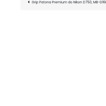
Nawigacja
Grip Patona Premium do Nikon D750, MB-D16
wpisu