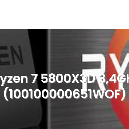
yzen 7 5800X3D 3,4G
(100100000651WOF)