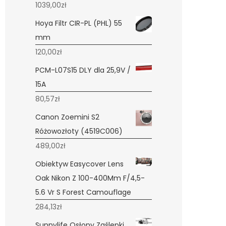
1039,00
zł
Hoya Filtr CIR-PL (PHL) 55
mm
120,00
zł
PCM-L07S15 DLY dla 25,9V /
15A
80,57
zł
Canon Zoemini S2
Różowozłoty (4519C006)
489,00
zł
Obiektyw Easycover Lens
Oak Nikon Z 100-400Mm F/4,5-
5.6 Vr S Forest Camouflage
284,13
zł
Sunnylife Osłony Zaślepki