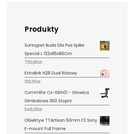
Produkty
Sunnypet Buda Dla Psa Spike
Special L 132x85x86Cm
700,80
zł
Extralink H28 Dual Różowy
139,00
zł
Commlite Cs-Gbh01 - Głowica
Gimbalowa 360 Stopni
549,00
zł
Obiektyw TTArtisan 50mm F2 Sony
E-mount Full Frame