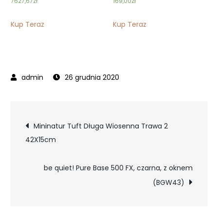
7627,67
zł
169,00
zł
Kup Teraz
Kup Teraz
26 grudnia 2020
Nawigacja
Mininatur Tuft Długa Wiosenna Trawa 2
42X15cm
wpisu
be quiet! Pure Base 500 FX, czarna, z oknem
(BGW43)