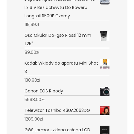
Lx 6 V Bez Uchwytu Do Roweru
Longtail R500E Czarny
119,99
zł
Gso Okular Do-gso Plossl 12 mm
1,25"
89,00
zł
Kodak Wkłady do aparatu Mini Shot
3
138,90
zł
Canon EOS R body
5998,00
zł
Telewizor Toshiba 43UA2063DG
1289,00
zł
GGS Larmor szklana osłona LCD