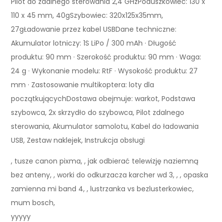
Pilot do zdalnego sterowania 2,4 GHzPoduszkowiec: 130 x
110 x 45 mm, 40gSzybowiec: 320x125x35mm,
27gŁadowanie przez kabel USBDane techniczne:
Akumulator lotniczy: 1S LiPo / 300 mAh · Długość
produktu: 90 mm · Szerokość produktu: 90 mm · Waga:
24 g · Wykonanie modelu: RtF · Wysokość produktu: 27
mm · Zastosowanie multikoptera: loty dla
początkującychDostawa obejmuje: warkot, Podstawa
szybowca, 2x skrzydło do szybowca, Pilot zdalnego
sterowania, Akumulator samolotu, Kabel do ładowania
USB, Zestaw naklejek, Instrukcja obsługi
, tusze canon pixma, , jak odbierać telewizję naziemną
bez anteny, , worki do odkurzacza karcher wd 3, , , opaska
zamienna mi band 4, , lustrzanka vs bezlusterkowiec,
mum bosch,
yyyyy