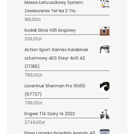
Massa Łańcuszkowy System
Zawieszenia Teł Na 2 Tła
189,00
zł
Kodak Ektar H35 brązowy
339,00
zł
Action Sport Games Karabinek
szturmowy AEG Steyr AUG A2
(17355)
789,00
zł
Levenhuk Sherman Pro 10X50
(67727)
799,00
zł
Engwe T14 Szary 14 2022
2749,00
zł
Elops Lampka Przednia Axendo 40