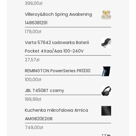
399,00
zł
Villeroy&Boch Spring Awakening
1486381291
179,00
zł
Varta 57642 Ładowarka Baterii
Pocket 4Xaa/Aaa 100-240V
27,57
zł
REMINGTON PowerSeries PR1330
100,00
zł
JBL T450BT czarny
199,99
zł
Kuchenka mikrofalowa Amica
AMGB20E2GB
749,00
zł