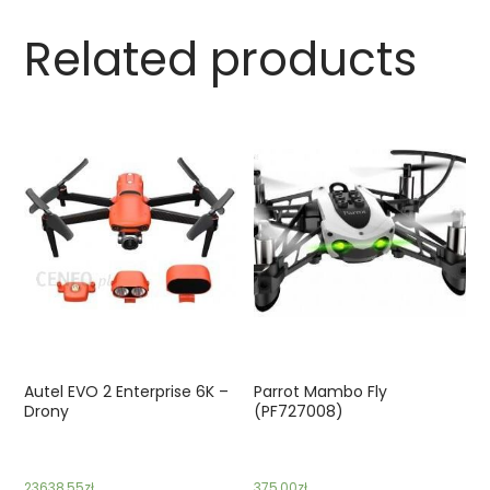
Related products
Autel EVO 2 Enterprise 6K –
Parrot Mambo Fly
Drony
(PF727008)
23638,55
zł
375,00
zł