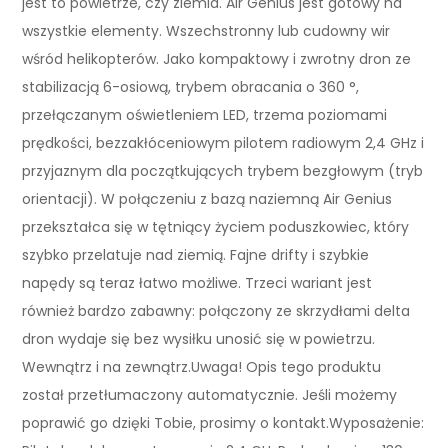
jest to powietrze, czy ziemia. Air Genius jest gotowy na
wszystkie elementy. Wszechstronny lub cudowny wir
wśród helikopterów. Jako kompaktowy i zwrotny dron ze
stabilizacją 6-osiową, trybem obracania o 360 °,
przełączanym oświetleniem LED, trzema poziomami
prędkości, bezzakłóceniowym pilotem radiowym 2,4 GHz i
przyjaznym dla początkujących trybem bezgłowym (tryb
orientacji). W połączeniu z bazą naziemną Air Genius
przekształca się w tętniący życiem poduszkowiec, który
szybko przelatuje nad ziemią. Fajne drifty i szybkie
napędy są teraz łatwo możliwe. Trzeci wariant jest
również bardzo zabawny: połączony ze skrzydłami delta
dron wydaje się bez wysiłku unosić się w powietrzu.
Wewnątrz i na zewnątrz.Uwaga! Opis tego produktu
został przetłumaczony automatycznie. Jeśli możemy
poprawić go dzięki Tobie, prosimy o kontakt.Wyposażenie: