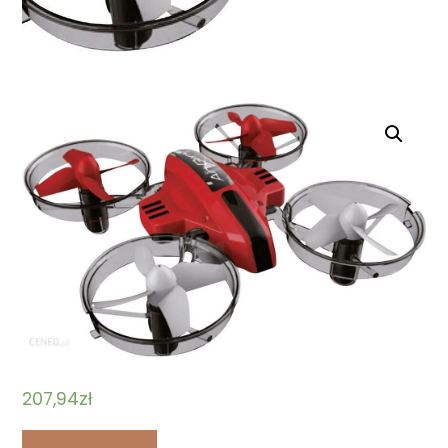
207,94
zł