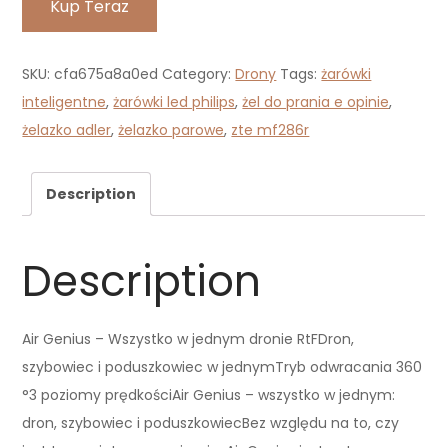
Kup Teraz
SKU:
cfa675a8a0ed
Category:
Drony
Tags:
żarówki
inteligentne
,
żarówki led philips
,
żel do prania e opinie
,
żelazko adler
,
żelazko parowe
,
zte mf286r
Description
Description
Air Genius – Wszystko w jednym dronie RtFDron,
szybowiec i poduszkowiec w jednymTryb odwracania 360
°3 poziomy prędkościAir Genius – wszystko w jednym:
dron, szybowiec i poduszkowiecBez względu na to, czy