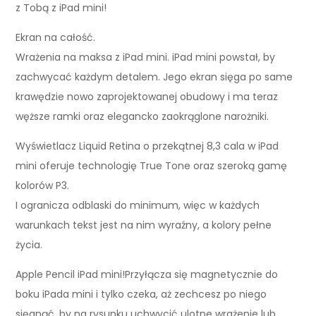
z Tobą z iPad mini!
Ekran na całość.
Wrażenia na maksa z iPad mini. iPad mini powstał, by
zachwycać każdym detalem. Jego ekran sięga po same
krawędzie nowo zaprojektowanej obudowy i ma teraz
węższe ramki oraz elegancko zaokrąglone narożniki.
Wyświetlacz Liquid Retina o przekątnej 8,3 cala w iPad
mini oferuje technologię True Tone oraz szeroką gamę
kolorów P3.
I ogranicza odblaski do minimum, więc w każdych
warunkach tekst jest na nim wyraźny, a kolory pełne
życia.
Apple Pencil iPad mini!Przyłącza się magnetycznie do
boku iPada mini i tylko czeka, aż zechcesz po niego
sięgnąć, by na rysunku uchwycić ulotne wrażenie lub