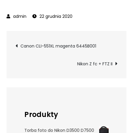
22 grudnia 2020
Nawigacja
Canon CLI-551XL magenta 6445B001
wpisu
Nikon Z fc + FTZ II
Produkty
Torba foto do Nikon D3500 D7500