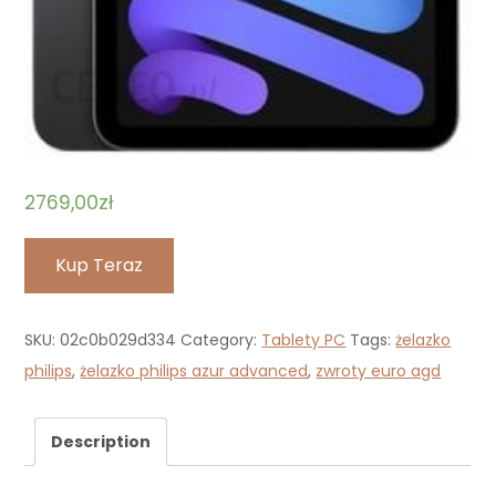
2769,00
zł
Kup Teraz
SKU:
02c0b029d334
Category:
Tablety PC
Tags:
żelazko
philips
,
żelazko philips azur advanced
,
zwroty euro agd
Description