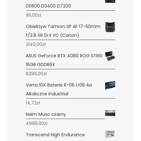
D5600 D3400 D7200
95,00
zł
Obiektyw Tamron SP AF 17-50mm
f/2.8 XR Di II VC (Canon)
2140,00
zł
ASUS GeForce RTX 4080 ROG STRIX
16GB GDDR6X
8299,00
zł
Varta 10X Baterie R-06 Lr06 Aa
Alkaliczne Industrial
14,72
zł
Naim Muso czarny
4999,00
zł
Transcend High Endurance