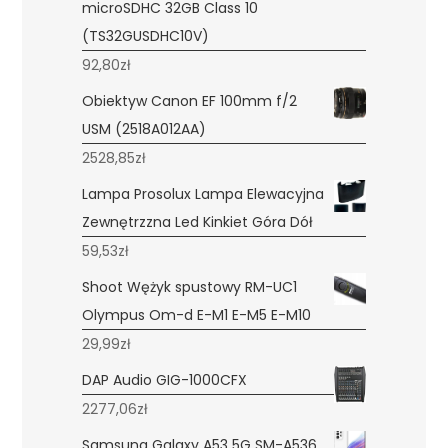
microSDHC 32GB Class 10
(TS32GUSDHC10V)
92,80
zł
Obiektyw Canon EF 100mm f/2
USM (2518A012AA)
2528,85
zł
Lampa Prosolux Lampa Elewacyjna
Zewnętrzzna Led Kinkiet Góra Dół
59,53
zł
Shoot Wężyk spustowy RM-UC1
Olympus Om-d E-M1 E-M5 E-M10
29,99
zł
DAP Audio GIG-1000CFX
2277,06
zł
Samsung Galaxy A53 5G SM-A536