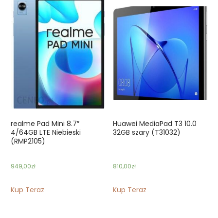
realme Pad Mini 8.7″
Huawei MediaPad T3 10.0
4/64GB LTE Niebieski
32GB szary (T31032)
(RMP2105)
949,00
zł
810,00
zł
Kup Teraz
Kup Teraz