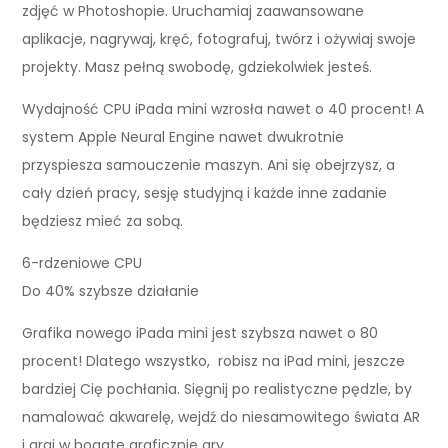
zdjęć w Photoshopie. Uruchamiaj zaawansowane
aplikacje, nagrywaj, kręć, fotografuj, twórz i ożywiaj swoje
projekty. Masz pełną swobodę, gdziekolwiek jesteś.
Wydajność CPU iPada mini wzrosła nawet o 40 procent! A
system Apple Neural Engine nawet dwukrotnie
przyspiesza samouczenie maszyn. Ani się obejrzysz, a
cały dzień pracy, sesję studyjną i każde inne zadanie
będziesz mieć za sobą.
6-rdzeniowe CPU
Do 40% szybsze działanie
Grafika nowego iPada mini jest szybsza nawet o 80
procent! Dlatego wszystko, robisz na iPad mini, jeszcze
bardziej Cię pochłania. Sięgnij po realistyczne pędzle, by
namalować akwarelę, wejdź do niesamowitego świata AR
i graj w bogate graficznie gry.