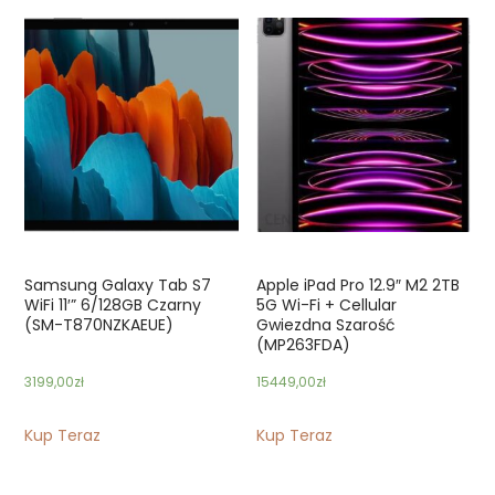
Samsung Galaxy Tab S7
Apple iPad Pro 12.9″ M2 2TB
WiFi 11′” 6/128GB Czarny
5G Wi-Fi + Cellular
(SM-T870NZKAEUE)
Gwiezdna Szarość
(MP263FDA)
3199,00
zł
15449,00
zł
Kup Teraz
Kup Teraz