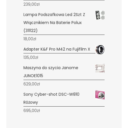
239,00
zł
Lampa Podszafkowa Led 2Szt Z
Włącznikiem Na Baterie Polux
(311122)
18,00
zł
Adapter K&F Pro M42 na Fujifilm X
135,00
zł
Maszyna do szycia Janome
JUNOE1015
629,00
zł
Sony Cyber-shot DSC-W810
Różowy
695,00
zł