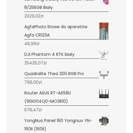
8/256GB Biały
2029,02
zł
AgfaPhoto litowe do aparatów
Agfa CR123A
46,99
zł
DJI Phantom 4 RTK biały
25426,07
zł
Quadralite Thea 300 RGB Pro
799,00
zł
Router ASUS RT-AX58U
(90IG04Q0-MO3R10)
576,47
zł
YongNuo Panel 160 Yongnuo YN-
160II (160II)