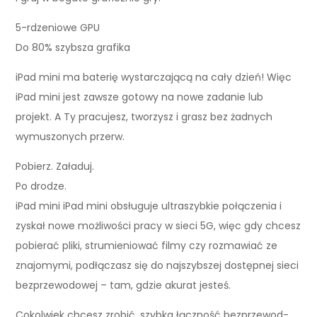
5-rdzeniowe GPU
Do 80% szybsza grafika
iPad mini ma baterię wystarczającą na cały dzień! Więc
iPad mini jest zawsze gotowy na nowe zadanie lub
projekt. A Ty pracujesz, tworzysz i grasz bez żadnych
wymuszonych przerw.
Pobierz. Załaduj.
Po drodze.
iPad mini iPad mini obsługuje ultraszybkie połączenia i
zyskał nowe możliwości pracy w sieci 5G, więc gdy chcesz
pobierać pliki, strumieniować filmy czy rozmawiać ze
znajomymi, podłączasz się do najszybszej dostępnej sieci
bez­prze­wodowej – tam, gdzie akurat jesteś.
Cokolwiek chcesz zrobić, szybka łączność bezprzewod­