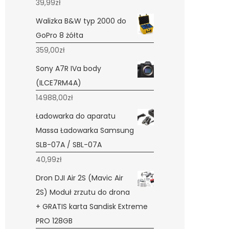
39,99
zł
Walizka B&W typ 2000 do
GoPro 8 żółta
359,00
zł
Sony A7R IVa body
(ILCE7RM4A)
14988,00
zł
Ładowarka do aparatu
Massa Ładowarka Samsung
SLB-07A / SBL-07A
40,99
zł
Dron DJI Air 2S (Mavic Air
2S) Moduł zrzutu do drona
+ GRATIS karta Sandisk Extreme
PRO 128GB