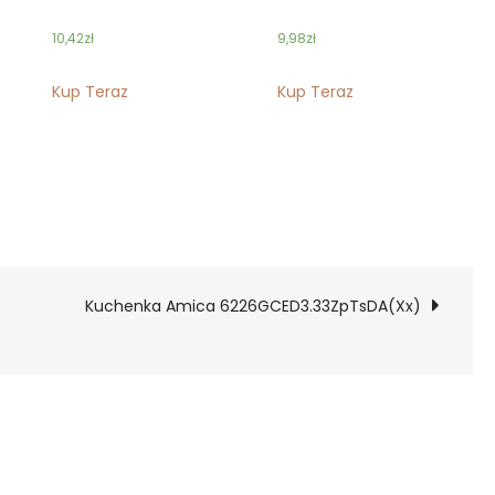
10,42
zł
9,98
zł
Kup Teraz
Kup Teraz
Kuchenka Amica 6226GCED3.33ZpTsDA(Xx)