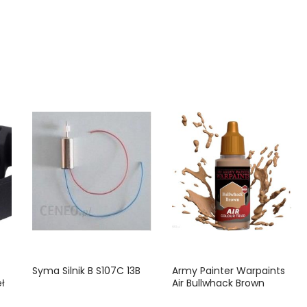
Syma Silnik B S107C 13B
Army Painter Warpaints
ł
Air Bullwhack Brown