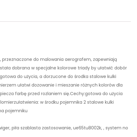
, przeznaczone do malowania aerografem, zapewniają
ostała dobrana w specjalne kolorowe triady by ułatwić dobór
 gotowa do użycia, a dorzucone do środka stalowe kulki
ierzem ułatwi dozowanie i mieszanie różnych kolorów dla
iecza farbę przed rozlaniem się.Cechy:gotowa do użycia
omierzułatwienia: w środku pojemnika 2 stalowe kulki
 na pojemniku
i zwiger, piła szablasta zastosowanie, ue65tu8002k, , system no