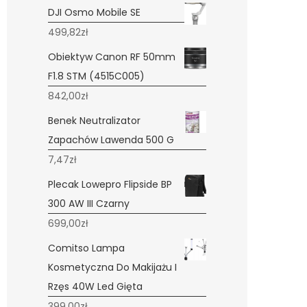
DJI Osmo Mobile SE
499,82
zł
Obiektyw Canon RF 50mm
F1.8 STM (4515C005)
842,00
zł
Benek Neutralizator
Zapachów Lawenda 500 G
7,47
zł
Plecak Lowepro Flipside BP
300 AW III Czarny
699,00
zł
Comitso Lampa
Kosmetyczna Do Makijażu I
Rzęs 40W Led Gięta
399,00
zł