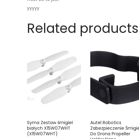
yyyyy
Related products
Syma Zestaw śmigieł
Autel Robotics
białych X15W07WHT
Zabezpieczenie Śmigie
(X15W07WHT)
Do Drona Propeller