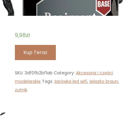
9,98
zł
Kup Teraz
SKU:
3df0fb2bf1ab
Category:
Akcesoria i części
modelarskie
Tags:
żarówka led wifi
,
żelazko braun
,
zutnik