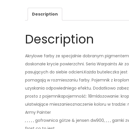
Description
Description
Akrylowe farby ze specjalnie dobranym pigmentem
doskonałe krycie powierzchni. Seria Warpaints Air z
pasujących do siebie odcieni.Każda buteleczka jest
pomagają w rozmieszaniu farby. Pojemnik z kroplom
uzyskania odpowiedniego efektu. Dodatkowo zabezp
prosto z pojemnikapojemność: 18mldozowanie: kropl
ułatwiające mieszanieoznaczenie koloru w tradzie:
Army Painter
, , , , , gofrownica götze & jensen dw900, , , , garnk
frost co to jest