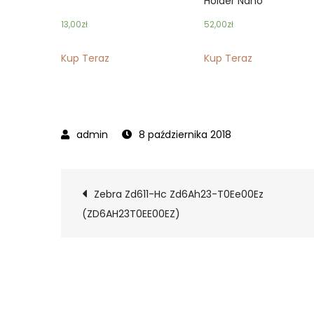
Holder Nano
13,00
zł
52,00
zł
Kup Teraz
Kup Teraz
8 października 2018
Nawigacja
Zebra Zd611-Hc Zd6Ah23-T0Ee00Ez
(ZD6AH23T0EE00EZ)
wpisu