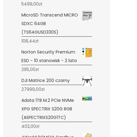
5499,00
zł
MicroSD Transcend MICRO
SDXC 64GB
(TS64GUSD330S)
108,44
zł
Norton Security Premium
ESD - 10 stanowisk - 2 lata
295,00
zł
DJI Matrice 200 czarny
27999,00
zł
Adata 1TB M.2 PCIe NVMe
XPG SPECTRIX S20G RGB
(ASPECTRIXS20G1TC)
402,00
zł