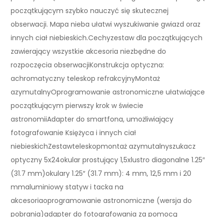
początkującym szybko nauczyć się skutecznej
obserwacji. Mapa nieba ułatwi wyszukiwanie gwiazd oraz
innych ciał niebieskich.Cechyzestaw dla początkujących
zawierający wszystkie akcesoria niezbędne do
rozpoczęcia obserwacjiKonstrukcja optyczna:
achromatyczny teleskop refrakcyjnyMontaż
azymutalnyOprogramowanie astronomiczne ułatwiające
początkującym pierwszy krok w świecie
astronomiiAdapter do smartfona, umożliwiający
fotografowanie Księżyca i innych ciał
niebieskichZestawteleskopmontaż azymutalnyszukacz
optyczny 5x24okular prostujący 1,5xlustro diagonalne 1.25″
(31.7 mm)okulary 1.25″ (31.7 mm): 4 mm, 12,5 mm i 20
mmaluminiowy statyw i tacka na
akcesoriaoprogramowanie astronomiczne (wersja do
pobrania)adapter do fotografowania za pomocą