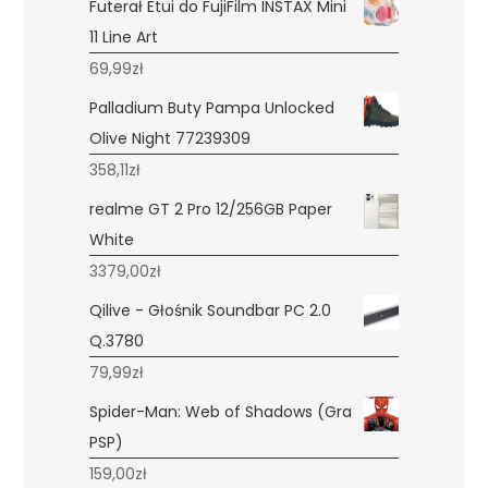
Futerał Etui do FujiFilm INSTAX Mini
11 Line Art
69,99
zł
Palladium Buty Pampa Unlocked
Olive Night 77239309
358,11
zł
realme GT 2 Pro 12/256GB Paper
White
3379,00
zł
Qilive - Głośnik Soundbar PC 2.0
Q.3780
79,99
zł
Spider-Man: Web of Shadows (Gra
PSP)
159,00
zł