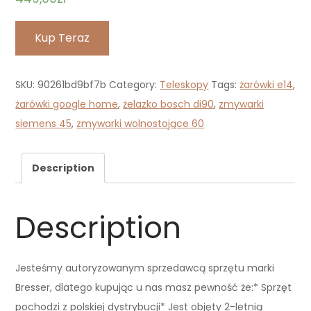
Kup Teraz
SKU:
90261bd9bf7b
Category:
Teleskopy
Tags:
żarówki e14
,
żarówki google home
,
żelazko bosch di90
,
zmywarki
siemens 45
,
zmywarki wolnostojące 60
Description
Description
Jesteśmy autoryzowanym sprzedawcą sprzętu marki
Bresser, dlatego kupując u nas masz pewność że:* Sprzęt
pochodzi z polskiej dystrybucji* Jest objęty 2-letnią