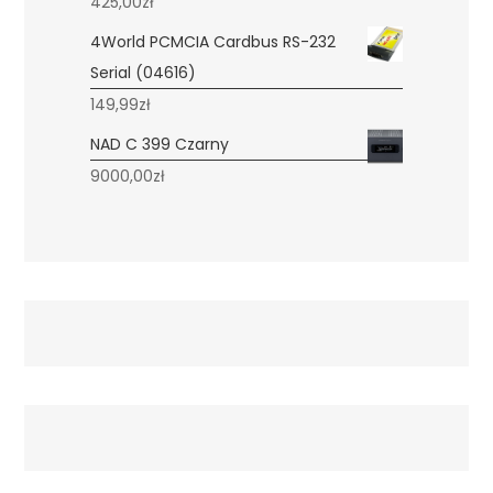
425,00
zł
4World PCMCIA Cardbus RS-232
Serial (04616)
149,99
zł
NAD C 399 Czarny
9000,00
zł