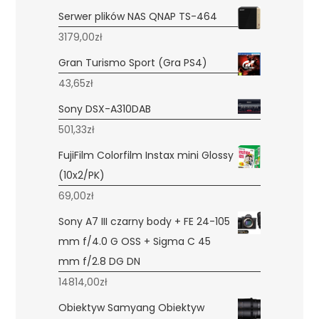
Serwer plików NAS QNAP TS-464
3179,00
zł
Gran Turismo Sport (Gra PS4)
43,65
zł
Sony DSX-A310DAB
501,33
zł
FujiFilm Colorfilm Instax mini Glossy
(10x2/PK)
69,00
zł
Sony A7 III czarny body + FE 24-105
mm f/4.0 G OSS + Sigma C 45
mm f/2.8 DG DN
14814,00
zł
Obiektyw Samyang Obiektyw