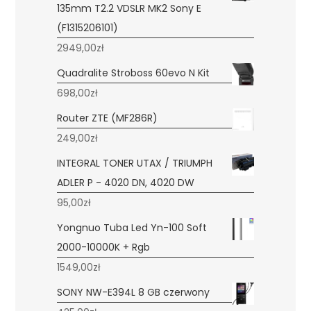
135mm T2.2 VDSLR MK2 Sony E
(F1315206101)
2949,00
zł
Quadralite Stroboss 60evo N Kit
698,00
zł
Router ZTE (MF286R)
249,00
zł
INTEGRAL TONER UTAX / TRIUMPH
ADLER P - 4020 DN, 4020 DW
95,00
zł
Yongnuo Tuba Led Yn-100 Soft
2000-10000K + Rgb
1549,00
zł
SONY NW-E394L 8 GB czerwony