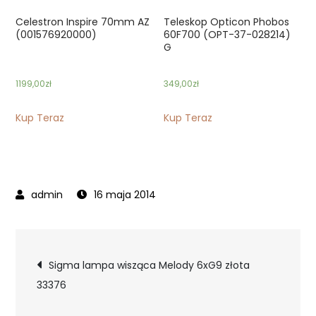
Celestron Inspire 70mm AZ
Teleskop Opticon Phobos
(001576920000)
60F700 (OPT-37-028214)
G
1199,00
zł
349,00
zł
Kup Teraz
Kup Teraz
16 maja 2014
Nawigacja
Sigma lampa wisząca Melody 6xG9 złota
33376
wpisu