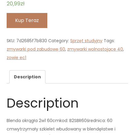
20,99
zł
Kup Teraz
SKU:
7d2685f7b830
Category:
Sprzęt studyjny
Tags:
zmywarki pod zabudowę 60
,
zmywarki wolnostojące 40
,
zowie ec1
Description
Description
Blenda okrągła 2w1 60cmkod: B2SBR60średnica: 60
cmwytrzymały szkielet wbudowany w blendęłatwe i