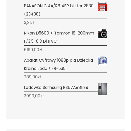
PANASONIC AA/R6 4BP blister 2830
(23438)
3,31
zł
Nikon D5600 + Tamron 18-200mm
F/3.5-6.3 Di II VC
6199,00
zł
Aparat Cyfrowy 1080p dla Dziecka
Kraina Lodu / FR-535
289,00
zł
Lodówka Samsung RS67A8811S9
3999,00
zł