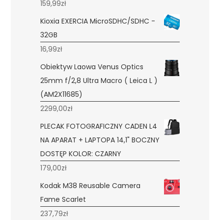
159,99
zł
Kioxia EXERCIA MicroSDHC/SDHC -
32GB
16,99
zł
Obiektyw Laowa Venus Optics
25mm f/2,8 Ultra Macro ( Leica L )
(AM2X11685)
2299,00
zł
PLECAK FOTOGRAFICZNY CADEN L4
NA APARAT + LAPTOPA 14,1" BOCZNY
DOSTĘP KOLOR: CZARNY
179,00
zł
Kodak M38 Reusable Camera
Fame Scarlet
237,79
zł