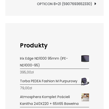
OPTICON 8×21 (5907693652330)
Produkty
Irix Edge ND1000 95mm (IFE-
ND1000-95)
395,00
zł
Torba PEDEA Fashion M Purpurowy
79,00
zł
Atmosphera Komplet Pościeli
Kanitha 240X220 + 65X65 Bawełna