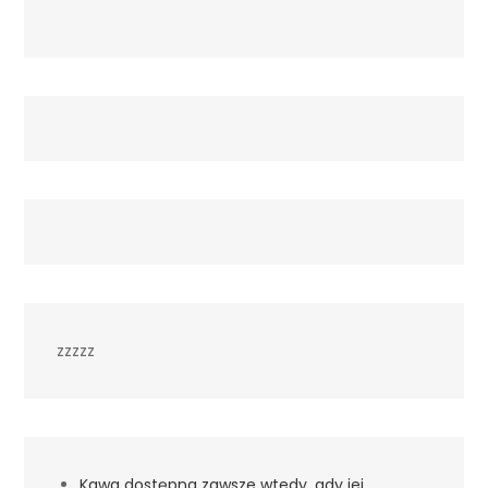
zzzzz
Kawa dostępna zawsze wtedy, gdy jej