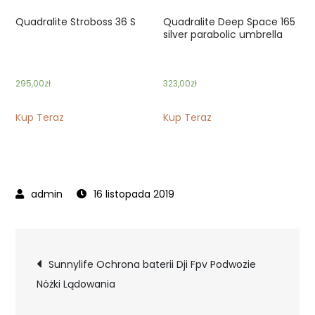
Quadralite Stroboss 36 S
Quadralite Deep Space 165
silver parabolic umbrella
295,00
zł
323,00
zł
Kup Teraz
Kup Teraz
16 listopada 2019
Nawigacja
Sunnylife Ochrona baterii Dji Fpv Podwozie
Nóżki Lądowania
wpisu