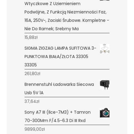
Wtyczkowe Z Uziemieniem
Podwójne, Z Funkcją Niezmienności Faz,
16A, 250V~, Zaciski Śrubowe. Kompletne -
Nie Do Ramek; Srebrny Ma
15,88
zł
SIGMA ZIGZAG LAMPA SUFITOWA 3-
PUNKTOWA BIAŁA/ZŁOTA 33305
33305
261,80
zł
Brennenstuhl Ładowarka Siecowa
Usb 5V 1A
37,64
zł
Sony A7 III (Ilce-7M3) + Tamron
70-300Mm F/4.5-6.3 Di III Rxd
9899,00
zł