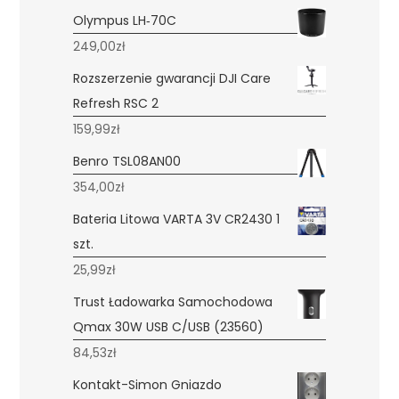
Olympus LH‑70C
249,00
zł
Rozszerzenie gwarancji DJI Care
Refresh RSC 2
159,99
zł
Benro TSL08AN00
354,00
zł
Bateria Litowa VARTA 3V CR2430 1
szt.
25,99
zł
Trust Ładowarka Samochodowa
Qmax 30W USB C/USB (23560)
84,53
zł
Kontakt-Simon Gniazdo