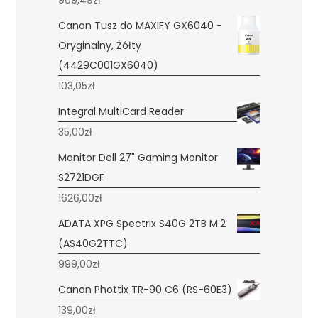
969,49
zł
Canon Tusz do MAXIFY GX6040 -
Oryginalny, Żółty
(4429C001GX6040)
103,05
zł
Integral MultiCard Reader
35,00
zł
Monitor Dell 27" Gaming Monitor
S2721DGF
1626,00
zł
ADATA XPG Spectrix S40G 2TB M.2
(AS40G2TTC)
999,00
zł
Canon Phottix TR-90 C6 (RS-60E3)
139,00
zł