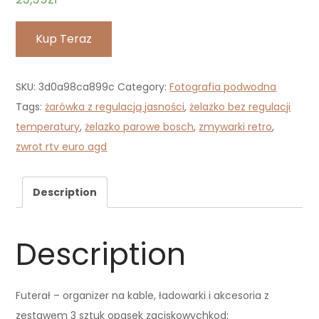
Kup Teraz
SKU:
3d0a98ca899c
Category:
Fotografia podwodna
Tags:
żarówka z regulacją jasności
,
żelazko bez regulacji
temperatury
,
żelazko parowe bosch
,
zmywarki retro
,
zwrot rtv euro agd
Description
Description
Futerał – organizer na kable, ładowarki i akcesoria z
zestawem 3 sztuk opasek zaciskowychkod: