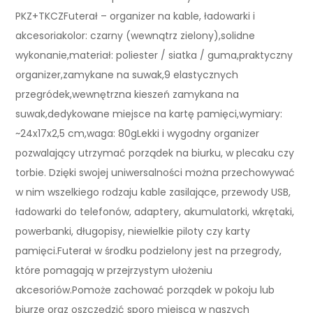
PKZ+TKCZFuterał – organizer na kable, ładowarki i
akcesoriakolor: czarny (wewnątrz zielony),solidne
wykonanie,materiał: poliester / siatka / guma,praktyczny
organizer,zamykane na suwak,9 elastycznych
przegródek,wewnętrzna kieszeń zamykana na
suwak,dedykowane miejsce na kartę pamięci,wymiary:
~24x17x2,5 cm,waga: 80gLekki i wygodny organizer
pozwalający utrzymać porządek na biurku, w plecaku czy
torbie. Dzięki swojej uniwersalności można przechowywać
w nim wszelkiego rodzaju kable zasilające, przewody USB,
ładowarki do telefonów, adaptery, akumulatorki, wkrętaki,
powerbanki, długopisy, niewielkie piloty czy karty
pamięci.Futerał w środku podzielony jest na przegrody,
które pomagają w przejrzystym ułożeniu
akcesoriów.Pomoże zachować porządek w pokoju lub
biurze oraz oszczędzić sporo miejsca w naszych