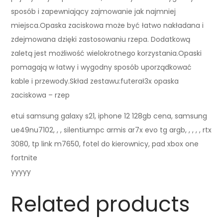
sposób i zapewniający zajmowanie jak najmniej
miejsca.Opaska zaciskowa może być łatwo nakładana i
zdejmowana dzięki zastosowaniu rzepa. Dodatkową
zaletą jest możliwość wielokrotnego korzystania.Opaski
pomagają w łatwy i wygodny sposób uporządkować
kable i przewody.Skład zestawu:futerał3x opaska
zaciskowa – rzep
etui samsung galaxy s21, iphone 12 128gb cena, samsung
ue49nu7102, , , silentiumpc armis ar7x evo tg argb, , , , , rtx
3080, tp link m7650, fotel do kierownicy, pad xbox one
fortnite
yyyyy
Related products