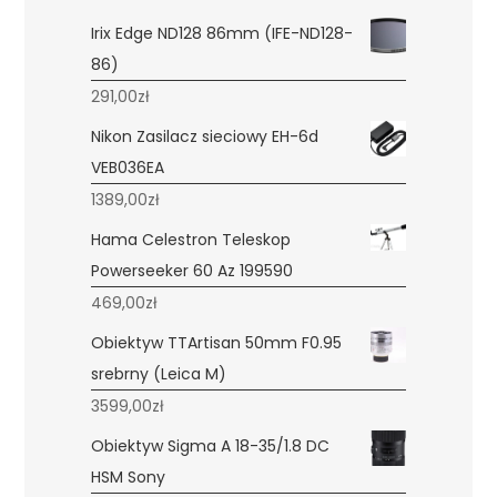
Irix Edge ND128 86mm (IFE-ND128-
86)
291,00
zł
Nikon Zasilacz sieciowy EH-6d
VEB036EA
1389,00
zł
Hama Celestron Teleskop
Powerseeker 60 Az 199590
469,00
zł
Obiektyw TTArtisan 50mm F0.95
srebrny (Leica M)
3599,00
zł
Obiektyw Sigma A 18-35/1.8 DC
HSM Sony