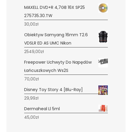
MAXELL DVD+R 4,7GB 16X SP25
275735.30.TW
30,00
zł
Obiektyw Samyang 16mm T2.6
VDSLR ED AS UMC Nikon
2549,00
zł
Freepower Uchwyty Do Napędów
Łańcuszkowych Ws2S
70,00
zł
Disney Toy Story 4 [Blu-Ray]
29,99
zł
Dermaheal Ll 5ml
45,00
zł