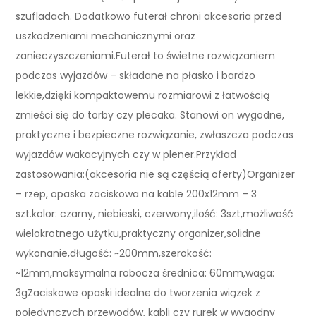
szufladach. Dodatkowo futerał chroni akcesoria przed
uszkodzeniami mechanicznymi oraz
zanieczyszczeniami.Futerał to świetne rozwiązaniem
podczas wyjazdów – składane na płasko i bardzo
lekkie,dzięki kompaktowemu rozmiarowi z łatwością
zmieści się do torby czy plecaka. Stanowi on wygodne,
praktyczne i bezpieczne rozwiązanie, zwłaszcza podczas
wyjazdów wakacyjnych czy w plener.Przykład
zastosowania:(akcesoria nie są częścią oferty)Organizer
– rzep, opaska zaciskowa na kable 200x12mm – 3
szt.kolor: czarny, niebieski, czerwony,ilość: 3szt,możliwość
wielokrotnego użytku,praktyczny organizer,solidne
wykonanie,długość: ~200mm,szerokość:
~12mm,maksymalna robocza średnica: 60mm,waga:
3gZaciskowe opaski idealne do tworzenia wiązek z
pojedynczych przewodów, kabli czy rurek w wygodny