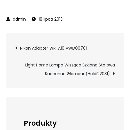
18 lipca 2013
Nawigacja
Nikon Adapter WR-A10 VWD00701
wpisu
Light Home Lampa Wisząca Szklana Stołowa
Kuchenna Glamour (Holdi22031)
Produkty