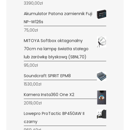
3390,00
zł
Akumulator Patona zamiennik Fuji
NP-W126s
75,00
zł
MITOYA Softbox oktagonalny
70cm na lampę światła stałego
lub żarówkę błyskową (SBNL70)
95,00
zł
Soundcraft SPIRIT EPM8
1530,00
zł
Kamera Insta360 One X2
2019,00
zł
Lowepro ProTactic BP450AW II
czarny