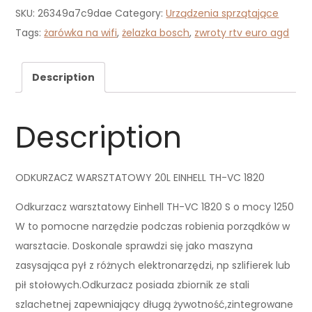
SKU:
26349a7c9dae
Category:
Urządzenia sprzątające
Tags:
żarówka na wifi
,
żelazka bosch
,
zwroty rtv euro agd
Description
Description
ODKURZACZ WARSZTATOWY 20L EINHELL TH-VC 1820
Odkurzacz warsztatowy Einhell TH-VC 1820 S o mocy 1250
W to pomocne narzędzie podczas robienia porządków w
warsztacie. Doskonale sprawdzi się jako maszyna
zasysająca pył z różnych elektronarzędzi, np szlifierek lub
pił stołowych.Odkurzacz posiada zbiornik ze stali
szlachetnej zapewniający długą żywotność,zintegrowane