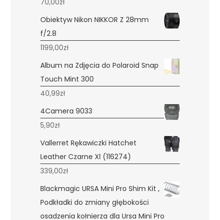
70,00
zł
Obiektyw Nikon NIKKOR Z 28mm
f/2.8
1199,00
zł
Album na Zdjęcia do Polaroid Snap
Touch Mint 300
40,99
zł
4Camera 9033
5,90
zł
Vallerret Rękawiczki Hatchet
Leather Czarne Xl (116274)
339,00
zł
Blackmagic URSA Mini Pro Shim Kit ,
Podkładki do zmiany głębokości
osadzenia kołnierza dla Ursa Mini Pro