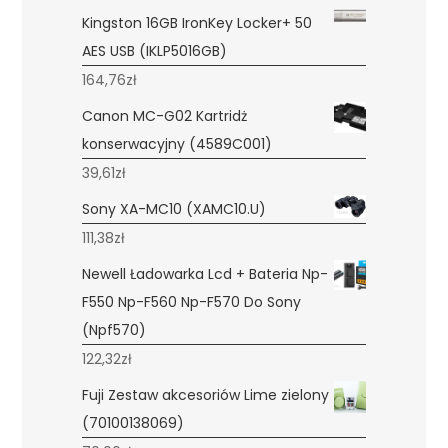
Kingston 16GB IronKey Locker+ 50
AES USB (IKLP5016GB)
164,76
zł
Canon MC-G02 Kartridż
konserwacyjny (4589C001)
39,61
zł
Sony XA-MC10 (XAMC10.U)
111,38
zł
Newell Ładowarka Lcd + Bateria Np-
F550 Np-F560 Np-F570 Do Sony
(Npf570)
122,32
zł
Fuji Zestaw akcesoriów Lime zielony
(70100138069)