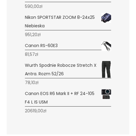
590,00
zł
Nikon SPORTSTAR ZOOM 8-24x25
Niebieska
951,20
zł
Canon RS-60E3
81,57
zł
Wurth Spodnie Robocze Stretch X
Antra. Rozm 52/26
78,10
zł
Canon EOS R6 Mark II + RF 24-105
F4 L IS USM
20619,00
zł