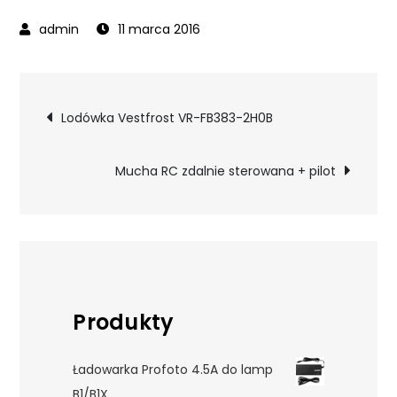
11 marca 2016
Nawigacja
Lodówka Vestfrost VR-FB383-2H0B
wpisu
Mucha RC zdalnie sterowana + pilot
Produkty
Ładowarka Profoto 4.5A do lamp
B1/B1X