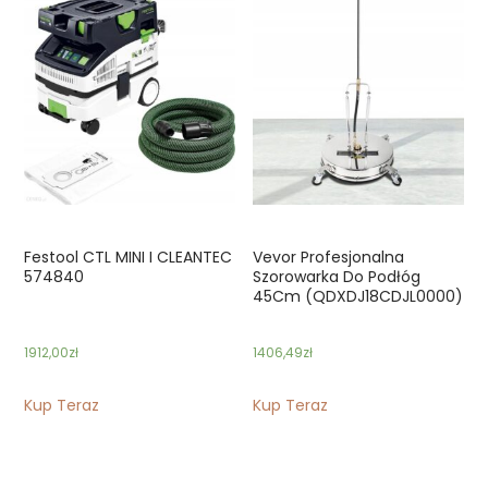
Festool CTL MINI I CLEANTEC
Vevor Profesjonalna
574840
Szorowarka Do Podłóg
45Cm (QDXDJ18CDJL0000)
1912,00
zł
1406,49
zł
Kup Teraz
Kup Teraz