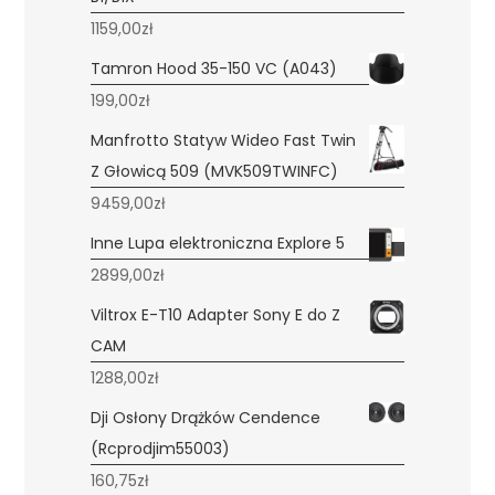
1159,00
zł
Tamron Hood 35-150 VC (A043)
199,00
zł
Manfrotto Statyw Wideo Fast Twin
Z Głowicą 509 (MVK509TWINFC)
9459,00
zł
Inne Lupa elektroniczna Explore 5
2899,00
zł
Viltrox E-T10 Adapter Sony E do Z
CAM
1288,00
zł
Dji Osłony Drążków Cendence
(Rcprodjim55003)
160,75
zł