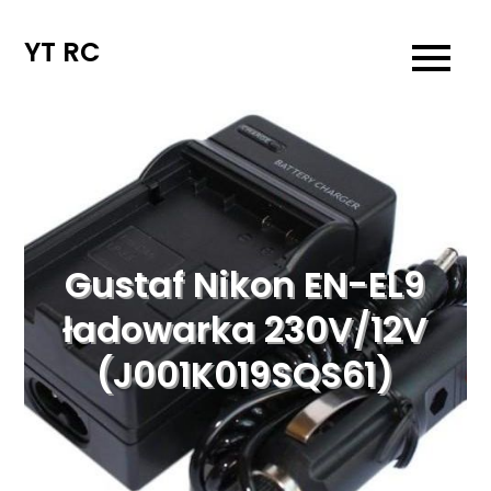
Skip
to
YT RC
content
Gustaf Nikon EN-EL9
ładowarka 230V/12V
(J001K019SQS61)