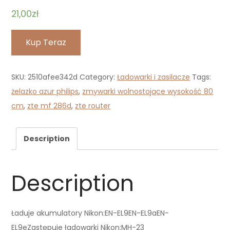
21,00
zł
Kup Teraz
SKU:
2510afee342d
Category:
Ładowarki i zasilacze
Tags:
żelazko azur philips
,
zmywarki wolnostojące wysokość 80
cm
,
zte mf 286d
,
zte router
Description
Description
Ładuje akumulatory Nikon:EN-EL9EN-EL9aEN-
EL9eZastępuje ładowarki Nikon:MH-23