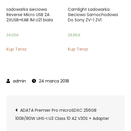
Ładowarka sieciowa
Camlight Ładowarka
Reverse Micro USB 2A
Sieciowo Samochodowa
2XUSB+KAB 1M U21 biała
Do Sony ZV-1 ZV1
24,03
zł
29,95
zł
Kup Teraz
Kup Teraz
24 marca 2018
Nawigacja
ADATA Premier Pro microSDXC 256GB
100R/80W UHS-I U3 Class 10 A2 V30S + Adapter
wpisu