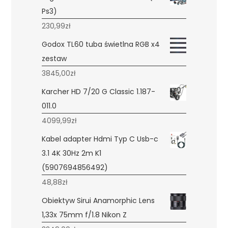
Ps3)
230,99
zł
Godox TL60 tuba świetlna RGB x4
zestaw
3845,00
zł
Karcher HD 7/20 G Classic 1.187-
011.0
4099,99
zł
Kabel adapter Hdmi Typ C Usb-c
3.1 4K 30Hz 2m K1
(5907694856492)
48,88
zł
Obiektyw Sirui Anamorphic Lens
1,33x 75mm f/1.8 Nikon Z