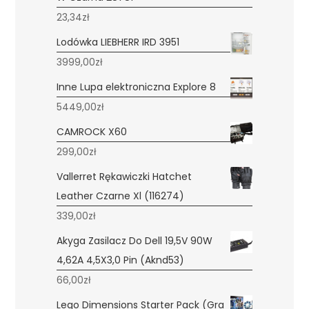
23,34
zł
Lodówka LIEBHERR IRD 3951
3999,00
zł
Inne Lupa elektroniczna Explore 8
5449,00
zł
CAMROCK X60
299,00
zł
Vallerret Rękawiczki Hatchet
Leather Czarne Xl (116274)
339,00
zł
Akyga Zasilacz Do Dell 19,5V 90W
4,62A 4,5X3,0 Pin (Aknd53)
66,00
zł
Lego Dimensions Starter Pack (Gra