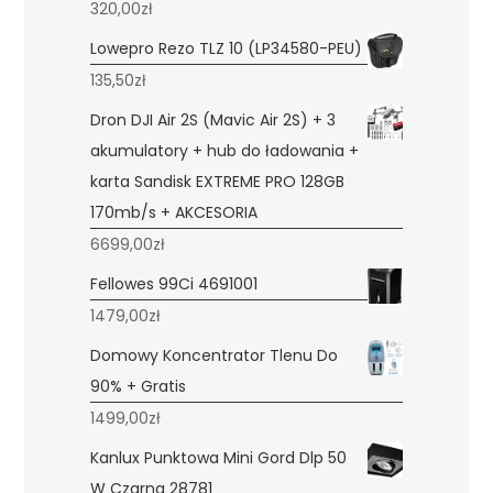
320,00
zł
Lowepro Rezo TLZ 10 (LP34580-PEU)
135,50
zł
Dron DJI Air 2S (Mavic Air 2S) + 3
akumulatory + hub do ładowania +
karta Sandisk EXTREME PRO 128GB
170mb/s + AKCESORIA
6699,00
zł
Fellowes 99Ci 4691001
1479,00
zł
Domowy Koncentrator Tlenu Do
90% + Gratis
1499,00
zł
Kanlux Punktowa Mini Gord Dlp 50
W Czarna 28781