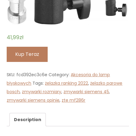
41,99
zł
Kup Teraz
SKU:
fcd392ec3c6e
Category:
Akcesoria do lamp
błyskowych
Tags:
żelazka ranking 2022
,
żelazko parowe
bosch
,
zmywarki rozmiary
,
zmywarki siemens 45
,
zmywarki siemens opinie
,
zte mf286r
Description