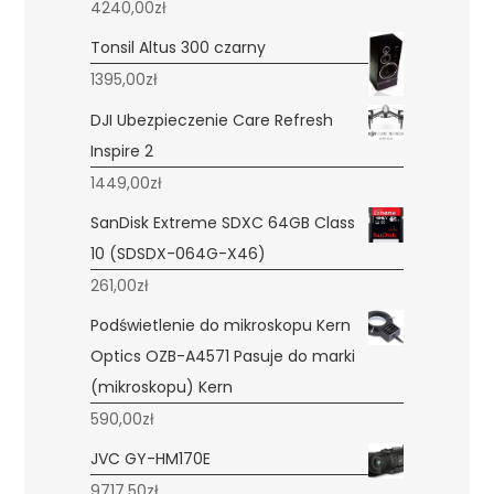
4240,00
zł
Tonsil Altus 300 czarny
1395,00
zł
DJI Ubezpieczenie Care Refresh
Inspire 2
1449,00
zł
SanDisk Extreme SDXC 64GB Class
10 (SDSDX-064G-X46)
261,00
zł
Podświetlenie do mikroskopu Kern
Optics OZB-A4571 Pasuje do marki
(mikroskopu) Kern
590,00
zł
JVC GY-HM170E
9717,50
zł