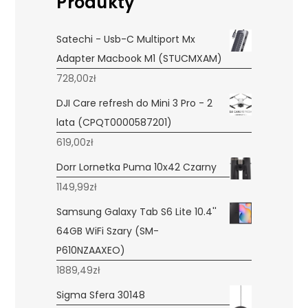
Produkty
Satechi - Usb-C Multiport Mx
Adapter Macbook M1 (STUCMXAM)
728,00
zł
DJI Care refresh do Mini 3 Pro - 2
lata (CPQT0000587201)
619,00
zł
Dorr Lornetka Puma 10x42 Czarny
1149,99
zł
Samsung Galaxy Tab S6 Lite 10.4''
64GB WiFi Szary (SM-
P610NZAAXEO)
1889,49
zł
Sigma Sfera 30148