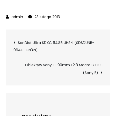
23 lutego 2013
Nawigacja
SanDisk Ultra SDXC 64GB UHS-I (SDSDUNB-
064G-GN3IN)
wpisu
Obiektyw Sony FE 90mm F2,8 Macro G OSS
(Sony E)