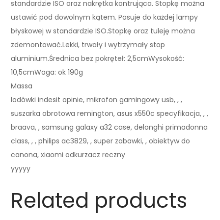
standardzie ISO oraz nakrętka kontrująca. Stopkę można
ustawić pod dowolnym kątem. Pasuje do każdej lampy
błyskowej w standardzie ISO.Stopkę oraz tuleję można
zdemontować.Lekki, trwały i wytrzymały stop
aluminium.Średnica bez pokręteł: 2,5cmWysokość:
10,5cmWaga: ok 190g
Massa
lodówki indesit opinie, mikrofon gamingowy usb, , ,
suszarka obrotowa remington, asus x550c specyfikacja, , ,
braava, , samsung galaxy a32 case, delonghi primadonna
class, , , philips ac3829, , super zabawki, , obiektyw do
canona, xiaomi odkurzacz reczny
yyyyy
Related products