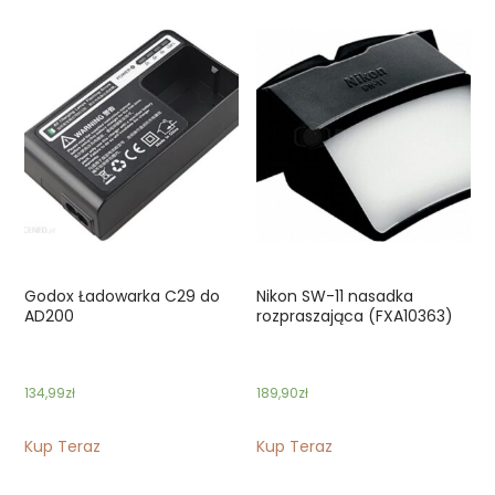
Godox Ładowarka C29 do
Nikon SW-11 nasadka
AD200
rozpraszająca (FXA10363)
134,99
zł
189,90
zł
Kup Teraz
Kup Teraz