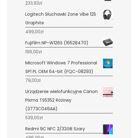
233,93
zł
Logitech Słuchawki Zone Vibe 125
Graphite
499,00
zł
Fujifilm NP-W126S (16528470)
199,00
zł
Microsoft Windows 7 Professional
SP1 PL OEM 64-bit (FQC-08293)
79,00
zł
Urządzenie wielofunkcyjne Canon
Pixma TS5352 Różowy
(3773C046AA)
539,00
zł
Redmi 9C NFC 2/32GB Szary
486,00
zł