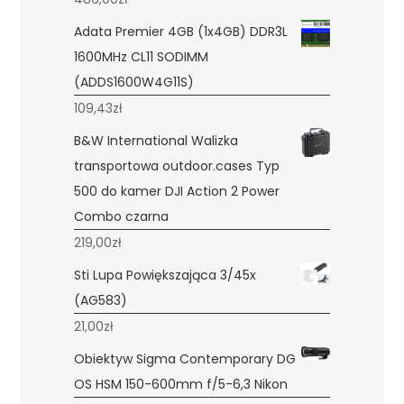
Adata Premier 4GB (1x4GB) DDR3L
1600MHz CL11 SODIMM
(ADDS1600W4G11S)
109,43
zł
B&W International Walizka
transportowa outdoor.cases Typ
500 do kamer DJI Action 2 Power
Combo czarna
219,00
zł
Sti Lupa Powiększająca 3/45x
(AG583)
21,00
zł
Obiektyw Sigma Contemporary DG
OS HSM 150-600mm f/5-6,3 Nikon