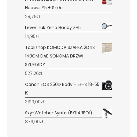
Huawei Y5 + Szkło
28,79
zł
Levenhuk Zeno Handy ZH5
14,95
zł
TopEshop KOMODA SZAFKA 2D4S
140CM DĄB SONOMA DRZWI
SZUFLADY
527,26
zł
Canon EOS 250D Body + EF-S 18-55
IS II
3199,00
zł
Sky-Watcher Synta (BK1149EQ1)
879,00
zł