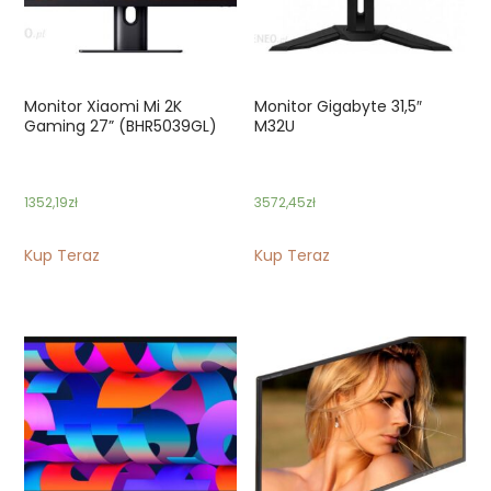
Monitor Xiaomi Mi 2K
Monitor Gigabyte 31,5″
Gaming 27” (BHR5039GL)
M32U
1352,19
zł
3572,45
zł
Kup Teraz
Kup Teraz