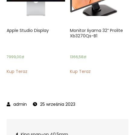
Apple Studio Display
Monitor Iiyama 32” Prolite
Xb3270Qs-B1
7999,00
zł
1366,58
zł
Kup Teraz
Kup Teraz
25 września 2023
Nawigacja
King snap-on 40,5mm