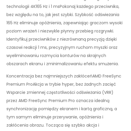
technologii 4K165 Hz i 1 msPokonaj każdego przeciwnika,
bez względu na to, jak jest szybki. Szybkość odświeżania
165 Hz eliminuje opóźnienia, zapewniając graczom wysoki
poziom wrażeń i niezwykle płynny przebieg rozgrywki.
Identyfikuj przeciwników z niezrównaną precyzją dzięki
czasowi reakcji 1 ms, precyzyjnym ruchom myszki oraz
wyeliminowaniu rozmycia konturów na skrajnych
obszarach ekranu i zminimalizowaniu efektu smużenia.
Koncentracja bez najmniejszych zakłóceńAMD FreeSync
Premium ProAkcja w trybie hyper, bez żadnych zacięć
Wsparcie zmiennej częstotliwości odświeżania (VRR)
przez AMD FreeSync Premium Pro oznacza idealną
synchronizację pomiędzy ekranem i kartą graficzną, a
tym samym eliminuje przerywanie, opóźnienia i
zakłócenia obrazu. Tocząca się szybko akcja i