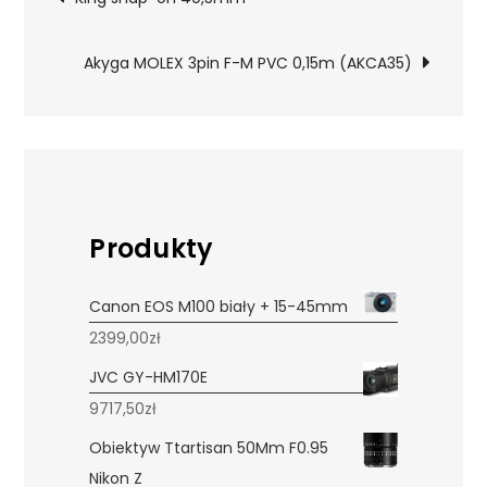
wpisu
Akyga MOLEX 3pin F-M PVC 0,15m (AKCA35)
Produkty
Canon EOS M100 biały + 15-45mm
2399,00
zł
JVC GY-HM170E
9717,50
zł
Obiektyw Ttartisan 50Mm F0.95
Nikon Z