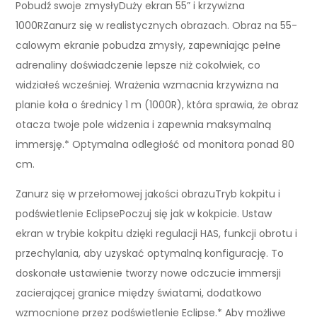
Pobudź swoje zmysłyDuży ekran 55” i krzywizna
1000RZanurz się w realistycznych obrazach. Obraz na 55-
calowym ekranie pobudza zmysły, zapewniając pełne
adrenaliny doświadczenie lepsze niż cokolwiek, co
widziałeś wcześniej. Wrażenia wzmacnia krzywizna na
planie koła o średnicy 1 m (1000R), która sprawia, że obraz
otacza twoje pole widzenia i zapewnia maksymalną
immersję.* Optymalna odległość od monitora ponad 80
cm.
Zanurz się w przełomowej jakości obrazuTryb kokpitu i
podświetlenie EclipsePoczuj się jak w kokpicie. Ustaw
ekran w trybie kokpitu dzięki regulacji HAS, funkcji obrotu i
przechylania, aby uzyskać optymalną konfigurację. To
doskonałe ustawienie tworzy nowe odczucie immersji
zacierającej granice między światami, dodatkowo
wzmocnione przez podświetlenie Eclipse.* Aby możliwe