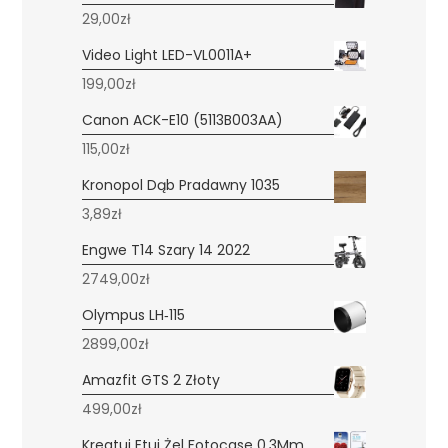
29,00
zł
Video Light LED-VL0011A+
199,00
zł
Canon ACK-E10 (5113B003AA)
115,00
zł
Kronopol Dąb Pradawny 1035
3,89
zł
Engwe T14 Szary 14 2022
2749,00
zł
Olympus LH‑115
2899,00
zł
Amazfit GTS 2 Złoty
499,00
zł
Kreatui Etui Żel Fotocase 0.3Mm