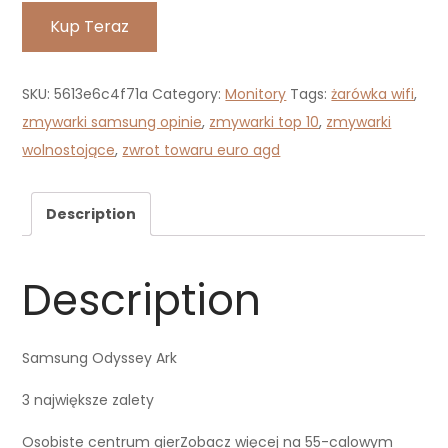
Kup Teraz
SKU:
5613e6c4f71a
Category:
Monitory
Tags:
żarówka wifi
,
zmywarki samsung opinie
,
zmywarki top 10
,
zmywarki
wolnostojące
,
zwrot towaru euro agd
Description
Description
Samsung Odyssey Ark
3 największe zalety
Osobiste centrum gierZobacz więcej na 55-calowym