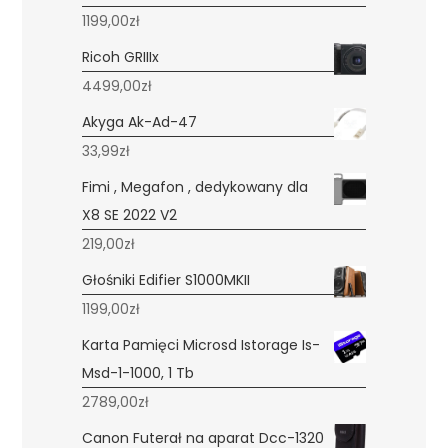
1199,00
zł
Ricoh GRIIIx
4499,00
zł
Akyga Ak-Ad-47
33,99
zł
Fimi , Megafon , dedykowany dla
X8 SE 2022 V2
219,00
zł
Głośniki Edifier S1000MKII
1199,00
zł
Karta Pamięci Microsd Istorage Is-
Msd-1-1000, 1 Tb
2789,00
zł
Canon Futerał na aparat Dcc-1320