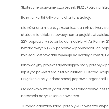
Skuteczne usuwanie cząsteczek PM2.5Potrójna filtr
Rozmiar kartki A4Mała i cicha konstrukcja
Niezrównana moc czyszczenia.Clean Air Delivery R
skutecznie dzięki innowacyjnemu projektowi zwięks
22% poprawy w stosunku do modelu Mi Air Purifier
kwadratowych (22% poprawy w porównaniu do popr
miejsca i estetycznie wpasuje do każdego rodzaju 
Innowacyjny projekt zapewniający stały przepływ po
lepszym powietrzem z Mi Air Purifier 3H. Każda skr
urządzenia przy jednoczesnej poprawie ergonomii i
Odśrodkowy wentylator oraz niestandardowy, bezszc
natężenia oczyszczania powietrza.
Turbodoładowany kanał przepływu powietrza.Wypol