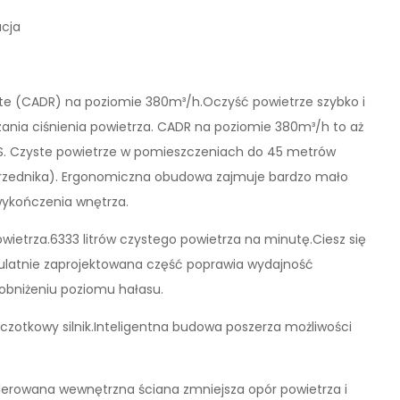
acja
ate (CADR) na poziomie 380m³/h.Oczyść powietrze szybko i
zania ciśnienia powietrza. CADR na poziomie 380m³/h to aż
 2S. Czyste powietrze w pomieszczeniach do 45 metrów
zednika). Ergonomiczna obudowa zajmuje bardzo mało
wykończenia wnętrza.
wietrza.6333 litrów czystego powietrza na minutę.Ciesz się
upulatnie zaprojektowana część poprawia wydajność
 obniżeniu poziomu hałasu.
zotkowy silnik.Inteligentna budowa poszerza możliwości
erowana wewnętrzna ściana zmniejsza opór powietrza i