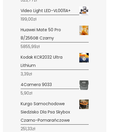
523,77
zł
Video Light LED-VL0011A+
199,00
zł
Huawei Mate 50 Pro
8/256GB Czarny
5855,99
zł
Kodak KCR2032 Ultra
Lithium
3,39
zł
4Camera 9033
5,90
zł
Kurgo Samochodowe
Siedzisko Dla Psa Skybox
Czarno-Pomarańczowe
251,33
zł