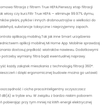
owa filtracja z filtrem True HEPA.Pierwszy etap filtracji
 włosy czy kurz.Filtr True HEPA — eliminuje 99.97% dymu,
ików pleśni, pyłków i innych drobnoustrojów o wielkości do
aldehyd, substancje toksyczne i nieprzyjemny zapach.
rola aplikacją mobilną.Tak jak inne Smart urządzenia
średnictwem aplikcji mobilnej Mi Home App. Mobilnie sprawdzaj
 uznania dostosuj prędkość wiatraków nawiewu. Dodatkowymi
e potrzeby wymiany filtra bądź ewentualnej naprawy.
yść każdy zakątek mieszkania z technologią filtracji 360°.
mieszczeń i dzięki ergonomicznej budowie można go ustawić
szczędność i cicha praca.Inteligentny oczyszczacz
.1 dB(A) w trybie snu. W związku z bardzo niskim poborem
ń pobierając przy tym mniej niż kWh energii elektrycznej