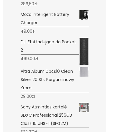
286,50
zł
Moza Intelligent Battery
Charger
49,00
zł
DJI Etui ładujące do Pocket
2
469,00
zł
Altra Album Dbcs10 Clean
Silver 20 Str. Pergaminowy
Krem
29,00
zł
Sony Atminties kortelė
SDXC Professional 256GB
Class 10 UHS-II (SFG2M)