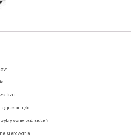
nów.
ie.
wietrza
iągnięcie ręki
e wykrywanie zabrudzeń
dne sterowanie