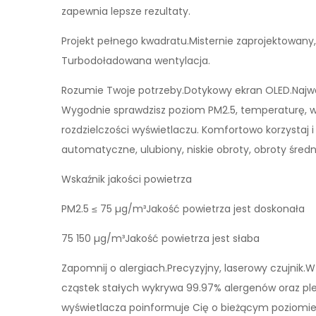
zapewnia lepsze rezultaty.
Projekt pełnego kwadratu.Misternie zaprojektowany,
Turbodoładowana wentylacja.
Rozumie Twoje potrzeby.Dotykowy ekran OLED.Najważ
Wygodnie sprawdzisz poziom PM2.5, temperaturę, wi
rozdzielczości wyświetlaczu. Komfortowo korzystaj 
automatyczne, ulubiony, niskie obroty, obroty średn
Wskaźnik jakości powietrza
PM2.5 ≤ 75 µg/m³Jakość powietrza jest doskonała
75 150 µg/m³Jakość powietrza jest słaba
Zapomnij o alergiach.Precyzyjny, laserowy czujnik
cząstek stałych wykrywa 99.97% alergenów oraz ple
wyświetlacza poinformuje Cię o bieżącym poziomie