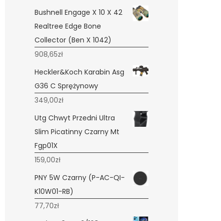
Bushnell Engage X 10 X 42
Realtree Edge Bone
Collector (Ben X 1042)
908,65
zł
Heckler&Koch Karabin Asg
G36 C Sprężynowy
349,00
zł
Utg Chwyt Przedni Ultra
Slim Picatinny Czarny Mt
Fgp01X
159,00
zł
PNY 5W Czarny (P-AC-QI-
K10W01-RB)
77,70
zł