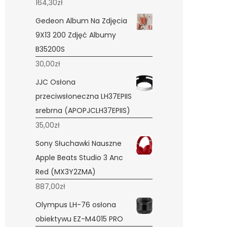
164,30
zł
Gedeon Album Na Zdjęcia
9X13 200 Zdjęć Albumy
B35200S
30,00
zł
JJC Osłona
przeciwsłoneczna LH37EPIIS
srebrna (APOPJCLH37EPIIS)
35,00
zł
Sony Słuchawki Nauszne
Apple Beats Studio 3 Anc
Red (MX3Y2ZMA)
887,00
zł
Olympus LH-76 osłona
obiektywu EZ-M4015 PRO