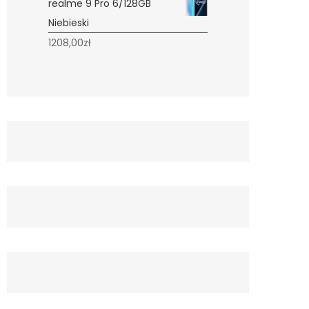
realme 9 Pro 6/128GB
Niebieski
1208,00
zł