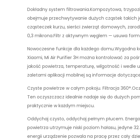
Dokładny system filtrowania.Kompozytowa, trzypoziom
obejmuje przechwytywanie dużych cząstek takich jak
cząsteczek kurzu, sierści zwierząt domowych, zarodn
0,3 mikrona.Filtr z aktywnym węglem — usuwa form
Nowoczesne funkcje dla każdego domu.Wygodna kont
Xiaomi, Mi Air Purifier 3H można kontrolować za po
jakość powietrza, temperaturę, wilgotność i wedle
zaletami aplikacji mobilnej są informacje dotycząc
Czyste powietrze w całym pokoju. Filtracja 360°.Ocz
Ten oczyszczacz idealnie nadaje się do dużych po
praktycznie w każdym miejscu.
Oddychaj czysto, oddychaj pełnym płucem. Energoo
powietrza utrzymuje niski poziom hałasu, jedyne 32
energii urządzenie pozwala na pracę przez cały dzie