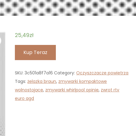
25,49
zł
Kup Teraz
SKU:
3c501a8f7a16
Category:
Oczyszczacze powietrza
Tags:
żelazka braun
,
zmywarki kompaktowe
wolnostojące
,
zmywarki whirlpool opinie
,
zwrot rtv
euro agd