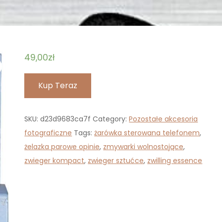
49,00
zł
Kup Teraz
SKU:
d23d9683ca7f
Category:
Pozostałe akcesoria
fotograficzne
Tags:
żarówka sterowana telefonem
,
żelazka parowe opinie
,
zmywarki wolnostojące
,
zwieger kompact
,
zwieger sztućce
,
zwilling essence