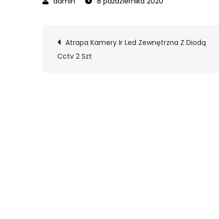
8 października 2020
Nawigacja
Atrapa Kamery Ir Led Zewnętrzna Z Diodą
Cctv 2 Szt
wpisu