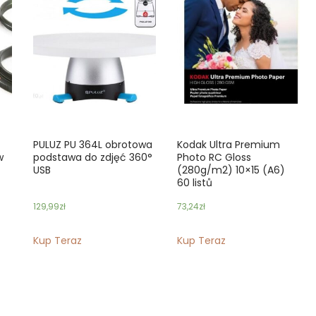
PULUZ PU 364L obrotowa
Kodak Ultra Premium
w
podstawa do zdjęć 360°
Photo RC Gloss
USB
(280g/m2) 10×15 (A6)
60 listů
129,99
zł
73,24
zł
Kup Teraz
Kup Teraz