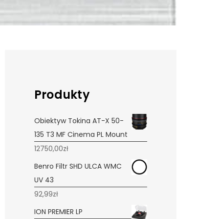
Produkty
Obiektyw Tokina AT-X 50-
135 T3 MF Cinema PL Mount
12750,00
zł
Benro Filtr SHD ULCA WMC
UV 43
92,99
zł
ION PREMIER LP