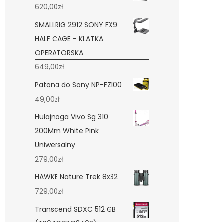
620,00
zł
SMALLRIG 2912 SONY FX9
HALF CAGE - KLATKA
OPERATORSKA
649,00
zł
Patona do Sony NP-FZ100
49,00
zł
Hulajnoga Vivo Sg 310
200Mm White Pink
Uniwersalny
279,00
zł
HAWKE Nature Trek 8x32
729,00
zł
Transcend SDXC 512 GB