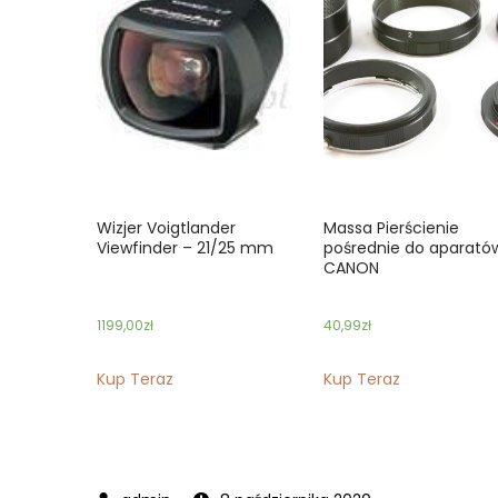
Wizjer Voigtlander
Massa Pierścienie
Viewfinder – 21/25 mm
pośrednie do aparató
CANON
1199,00
zł
40,99
zł
Kup Teraz
Kup Teraz