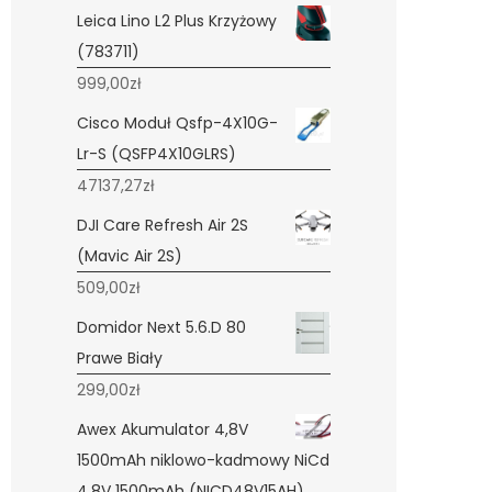
Leica Lino L2 Plus Krzyżowy
(783711)
999,00
zł
Cisco Moduł Qsfp-4X10G-
Lr-S (QSFP4X10GLRS)
47137,27
zł
DJI Care Refresh Air 2S
(Mavic Air 2S)
509,00
zł
Domidor Next 5.6.D 80
Prawe Biały
299,00
zł
Awex Akumulator 4,8V
1500mAh niklowo-kadmowy NiCd
4,8V 1500mAh (NICD48V15AH)