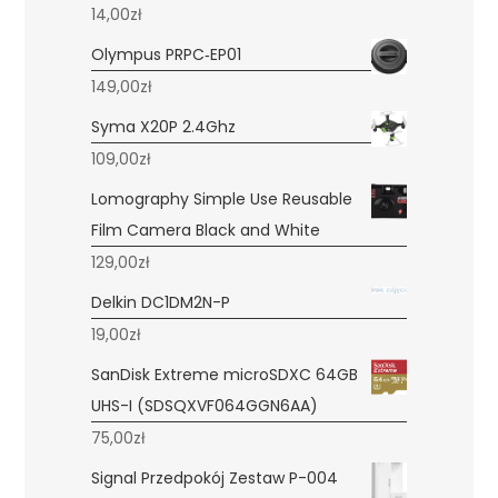
14,00
zł
Olympus PRPC‑EP01
149,00
zł
Syma X20P 2.4Ghz
109,00
zł
Lomography Simple Use Reusable
Film Camera Black and White
129,00
zł
Delkin DC1DM2N-P
19,00
zł
SanDisk Extreme microSDXC 64GB
UHS-I (SDSQXVF064GGN6AA)
75,00
zł
Signal Przedpokój Zestaw P-004