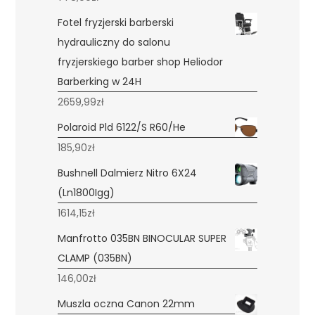
Fotel fryzjerski barberski
hydrauliczny do salonu
fryzjerskiego barber shop Heliodor
Barberking w 24H
2659,99
zł
Polaroid Pld 6122/S R60/He
185,90
zł
Bushnell Dalmierz Nitro 6X24
(Ln1800Igg)
1614,15
zł
Manfrotto 035BN BINOCULAR SUPER
CLAMP (035BN)
146,00
zł
Muszla oczna Canon 22mm