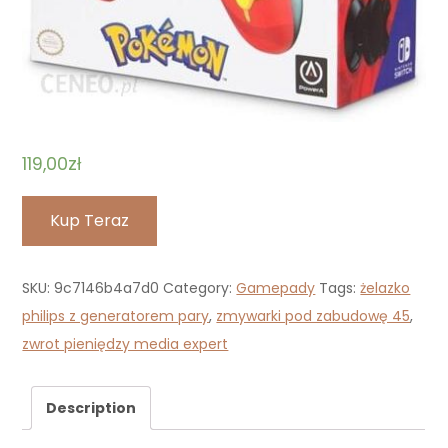
119,00
zł
Kup Teraz
SKU:
9c7146b4a7d0
Category:
Gamepady
Tags:
żelazko
philips z generatorem pary
,
zmywarki pod zabudowę 45
,
zwrot pieniędzy media expert
Description