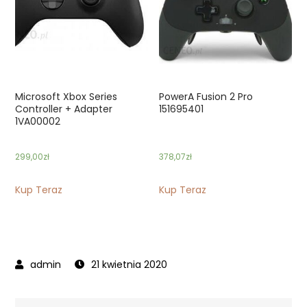
Microsoft Xbox Series
PowerA Fusion 2 Pro
Controller + Adapter
151695401
1VA00002
299,00
zł
378,07
zł
Kup Teraz
Kup Teraz
21 kwietnia 2020