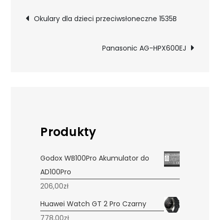
Nawigacja
Okulary dla dzieci przeciwsłoneczne 1535B
wpisu
Panasonic AG-HPX600EJ
Produkty
Godox WB100Pro Akumulator do
AD100Pro
206,00
zł
Huawei Watch GT 2 Pro Czarny
778,00
zł