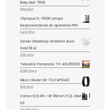
Biały Mat 7836
819,00
zł
Olympus FL-300R Lampa
bezprzewodowa do aparatów PEN
549,00
zł
Serwis Obiadowy Ambition Aura
Gold 18 el.
335,00
zł
Telewizor Panasonic TX-48JZ1000E
6280,84
zł
Nikon Okular DK-17A FAF51401
159,00
zł
Canon EOS R6 + RF 85mm F1.2L USM
DS