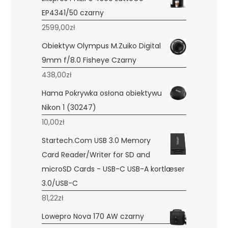
EP4341/50 czarny
2599,00
zł
Obiektyw Olympus M.Zuiko Digital
9mm f/8.0 Fisheye Czarny
438,00
zł
Hama Pokrywka osłona obiektywu
Nikon 1 (30247)
10,00
zł
Startech.Com USB 3.0 Memory
Card Reader/Writer for SD and
microSD Cards - USB-C USB-A kortlæser
3.0/USB-C
81,22
zł
Lowepro Nova 170 AW czarny