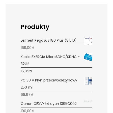
Produkty
Leifheit Pegasus 180 Plus (81510)
169,00
zł
Kioxia EXERCIA MicroSDHC/SDHC -
32GB
16,99
zł
PC 30 V Płyn przeciwodleżynowy
250 ml
68,97
zł
Canon CEXV-54 cyan 1395C002
190,00
zł