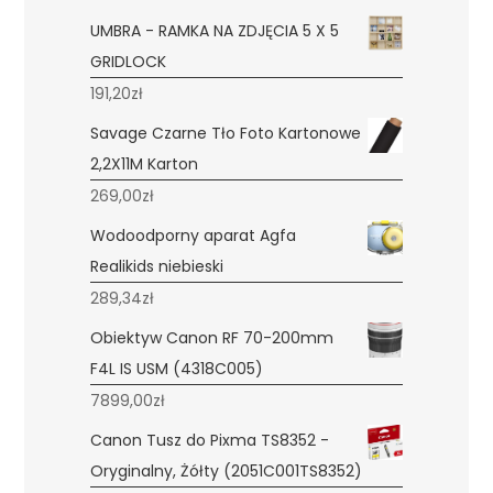
UMBRA - RAMKA NA ZDJĘCIA 5 X 5
GRIDLOCK
191,20
zł
Savage Czarne Tło Foto Kartonowe
2,2X11M Karton
269,00
zł
Wodoodporny aparat Agfa
Realikids niebieski
289,34
zł
Obiektyw Canon RF 70-200mm
F4L IS USM (4318C005)
7899,00
zł
Canon Tusz do Pixma TS8352 -
Oryginalny, Żółty (2051C001TS8352)