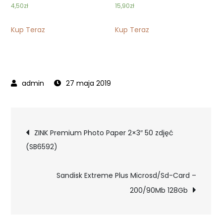
4,50
zł
15,90
zł
Kup Teraz
Kup Teraz
27 maja 2019
Nawigacja
ZINK Premium Photo Paper 2×3″ 50 zdjęć
(SB6592)
wpisu
Sandisk Extreme Plus Microsd/Sd-Card –
200/90Mb 128Gb