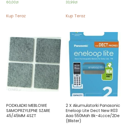
60,00
zł
33,99
zł
Kup Teraz
Kup Teraz
PODKŁADKI MEBLOWE
2 X Akumulatorki Panasonic
SAMOPRZYLEPNE SZARE
Eneloop Lite Dect New R03
45/45MM 4SZT
Aaa 550Mah Bk-4Lcce/2De
(Blister)