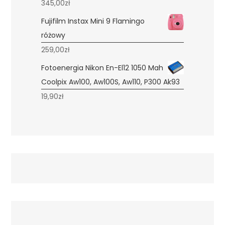
345,00
zł
Fujifilm Instax Mini 9 Flamingo
różowy
259,00
zł
Fotoenergia Nikon En-El12 1050 Mah
Coolpix Aw100, Aw100S, Aw110, P300 Ak93
19,90
zł