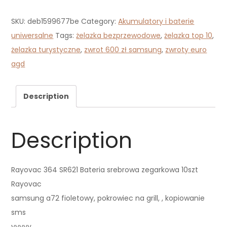
SKU:
deb1599677be
Category:
Akumulatory i baterie
uniwersalne
Tags:
żelazka bezprzewodowe
,
żelazka top 10
,
żelazka turystyczne
,
zwrot 600 zł samsung
,
zwroty euro
agd
Description
Description
Rayovac 364 SR621 Bateria srebrowa zegarkowa 10szt
Rayovac
samsung a72 fioletowy, pokrowiec na grill, , kopiowanie
sms
yyyyy