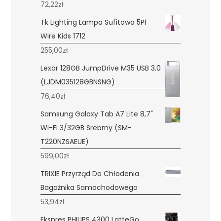
72,22
zł
Tk Lighting Lampa Sufitowa 5Pł
Wire Kids 1712
255,00
zł
Lexar 128GB JumpDrive M35 USB 3.0
(LJDM035128GBNSNG)
76,40
zł
Samsung Galaxy Tab A7 Lite 8,7"
Wi-Fi 3/32GB Srebrny (SM-
T220NZSAEUE)
599,00
zł
TRIXIE Przyrząd Do Chłodenia
Bagażnika Samochodowego
53,94
zł
Ekspres PHILIPS 4300 LatteGo