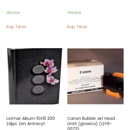
184,00
zł
149,90
zł
Kup Teraz
Kup Teraz
Lotmar Album 10X15 200
Canon Bubble Jet Head
Zdjęć Zen Antracyt
Untit (głowica) (QY6-
0073)