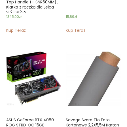
Top Handle (+ SNR60MM) ,
Klatka z rączką dla Leica
SL2 i SL2-S
1345,00
zł
15,89
zł
Kup Teraz
Kup Teraz
ASUS GeForce RTX 4080
Savage Szare Tło Foto
ROG STRIX OC 16GB
Kartonowe 2,2X5,5M Karton