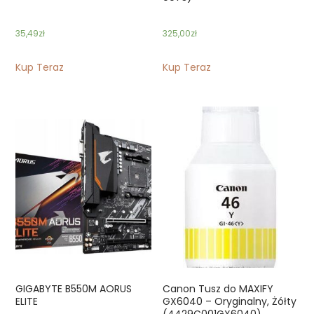
35,49
zł
325,00
zł
Kup Teraz
Kup Teraz
GIGABYTE B550M AORUS
Canon Tusz do MAXIFY
ELITE
GX6040 – Oryginalny, Żółty
(4429C001GX6040)