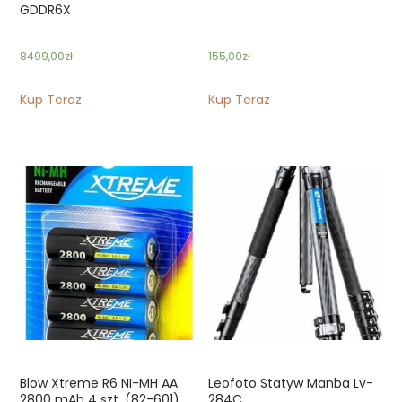
GDDR6X
8499,00
zł
155,00
zł
Kup Teraz
Kup Teraz
Blow Xtreme R6 NI-MH AA
Leofoto Statyw Manba Lv-
2800 mAh 4 szt. (82-601)
284C