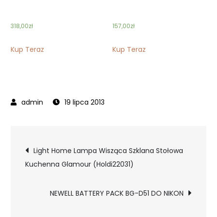
318,00
zł
157,00
zł
Kup Teraz
Kup Teraz
19 lipca 2013
Nawigacja
Light Home Lampa Wisząca Szklana Stołowa
Kuchenna Glamour (Holdi22031)
wpisu
NEWELL BATTERY PACK BG-D51 DO NIKON