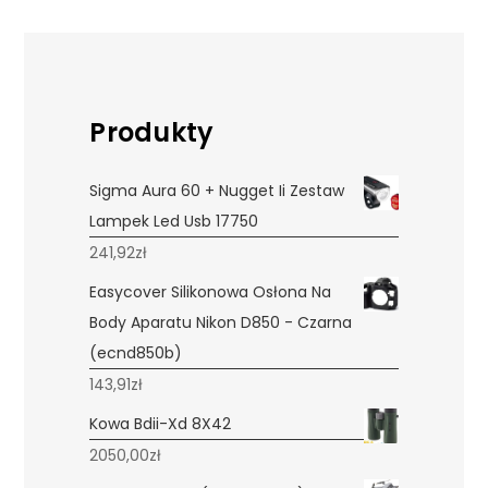
Produkty
Sigma Aura 60 + Nugget Ii Zestaw
Lampek Led Usb 17750
241,92
zł
Easycover Silikonowa Osłona Na
Body Aparatu Nikon D850 - Czarna
(ecnd850b)
143,91
zł
Kowa Bdii-Xd 8X42
2050,00
zł