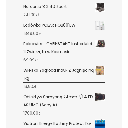
Norconia 8 X 40 Sport
241,00
zł
Lodówka POLAR POB801EW
1349,00
zł
Pokrowiec LOVEINSTANT Instax Mini
11 Zwierzęta w Kosmosie
69,99
zł
Wiejska Zagroda Indyk Z Jagnięciną
1kg
19,90
zł
Obiektyw Samyang 24mm f/1.4 ED
AS UMC (Sony A)
1700,00
zł
Victron Energy Battery Protect 12V