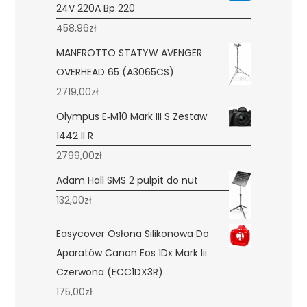
24V 220A Bp 220
458,96
zł
MANFROTTO STATYW AVENGER
OVERHEAD 65 (A3065CS)
2719,00
zł
Olympus E‑M10 Mark III S Zestaw
1442 II R
2799,00
zł
Adam Hall SMS 2 pulpit do nut
132,00
zł
Easycover Osłona Silikonowa Do
Aparatów Canon Eos 1Dx Mark Iii
Czerwona (ECC1DX3R)
175,00
zł