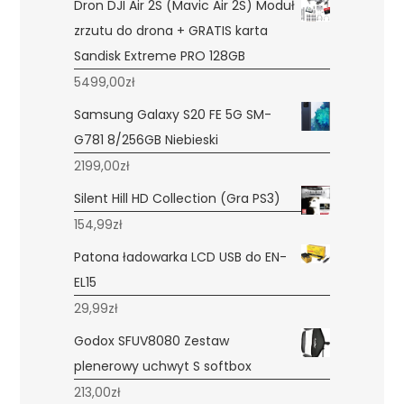
Dron DJI Air 2S (Mavic Air 2S) Moduł
zrzutu do drona + GRATIS karta
Sandisk Extreme PRO 128GB
5499,00
zł
Samsung Galaxy S20 FE 5G SM-
G781 8/256GB Niebieski
2199,00
zł
Silent Hill HD Collection (Gra PS3)
154,99
zł
Patona ładowarka LCD USB do EN-
EL15
29,99
zł
Godox SFUV8080 Zestaw
plenerowy uchwyt S softbox
213,00
zł