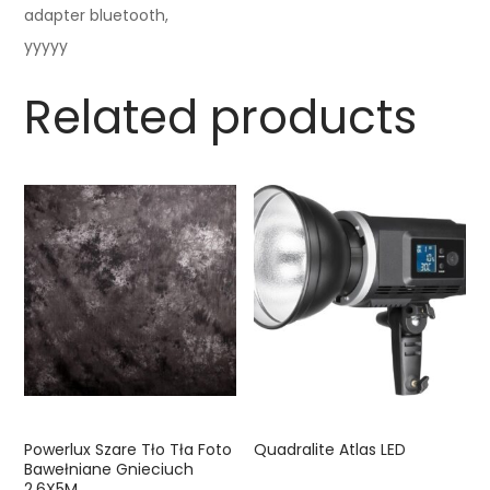
adapter bluetooth,
yyyyy
Related products
Powerlux Szare Tło Tła Foto
Quadralite Atlas LED
Bawełniane Gnieciuch
2,6X5M