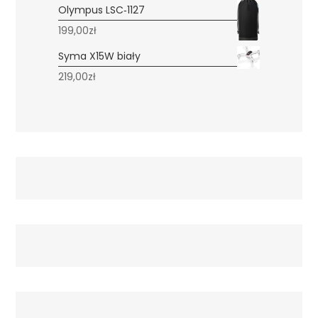
Olympus LSC‑1127
199,00
zł
Syma X15W biały
219,00
zł