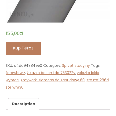
155,00
zł
Kup Teraz
SKU:
c4dd94384e50
Category:
Sprzęt studyjny
Tags:
żarówki wiz
,
żelazko bosch tda 753022v
,
żelazko jakie
wybrać
,
zmywarki siemens do zabudowy 60
,
zte mf 286d
,
zte wf830
Description