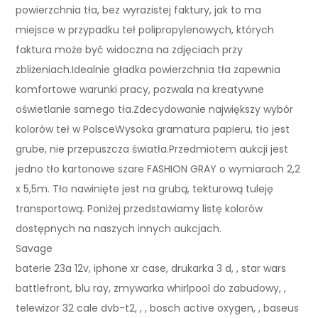
powierzchnia tła, bez wyrazistej faktury, jak to ma
miejsce w przypadku teł polipropylenowych, których
faktura może być widoczna na zdjęciach przy
zbliżeniach.Idealnie gładka powierzchnia tła zapewnia
komfortowe warunki pracy, pozwala na kreatywne
oświetlanie samego tła.Zdecydowanie największy wybór
kolorów teł w PolsceWysoka gramatura papieru, tło jest
grube, nie przepuszcza światła.Przedmiotem aukcji jest
jedno tło kartonowe szare FASHION GRAY o wymiarach 2,2
x 5,5m. Tło nawinięte jest na grubą, tekturową tuleję
transportową. Poniżej przedstawiamy listę kolorów
dostępnych na naszych innych aukcjach.
Savage
baterie 23a 12v, iphone xr case, drukarka 3 d, , star wars
battlefront, blu ray, zmywarka whirlpool do zabudowy, ,
telewizor 32 cale dvb-t2, , , bosch active oxygen, , baseus