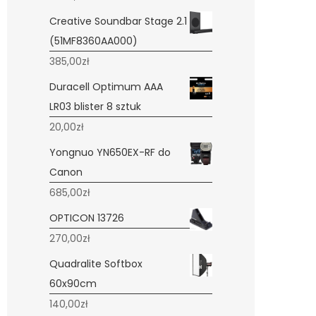
Creative Soundbar Stage 2.1
(51MF8360AA000)
385,00
zł
Duracell Optimum AAA
LR03 blister 8 sztuk
20,00
zł
Yongnuo YN650EX-RF do
Canon
685,00
zł
OPTICON 13726
270,00
zł
Quadralite Softbox
60x90cm
140,00
zł