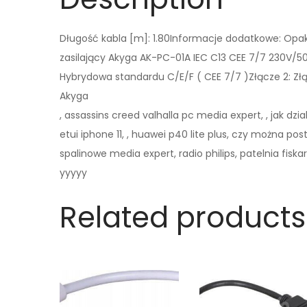
Długość kabla [m]: 1.80Informacje dodatkowe: Opak
zasilający Akyga AK-PC-01A IEC C13 CEE 7/7 230V/50H
Hybrydowa standardu C/E/F ( CEE 7/7 )Złącze 2: Zł
Akyga
, assassins creed valhalla pc media expert, , jak dzial
etui iphone 11, , huawei p40 lite plus, czy można post
spalinowe media expert, radio philips, patelnia fiska
yyyyy
Related products