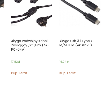
 –
Akyga Podwójny Kabel
Akyga Usb 3.1 Type C
Zasilający „Y” 1,8m (AK-
M/M 1.0M (Akusb25)
PC-04A)
17,82
zł
16,04
zł
Kup Teraz
Kup Teraz