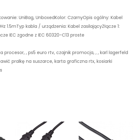
owanie: UniBag, UnboxedKolor: CzarnyOpis ogólny: Kabel
z 1.5mTyp kabla / urządzenia: Kabel zasilającyZłącze 1:
ącze IEC zgodne z IEC 60320-C13 proste
a procesor, , ps5 euro rtv, czajnik promocja, , , karl lagerfeld
awić pralkę na suszarce, karta graficzna rtx, kosiarki
rs