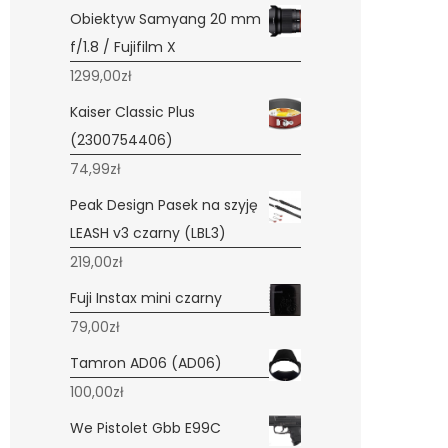
Obiektyw Samyang 20 mm
f/1.8 / Fujifilm X
1299,00
zł
Kaiser Classic Plus
(2300754406)
74,99
zł
Peak Design Pasek na szyję
LEASH v3 czarny (LBL3)
219,00
zł
Fuji Instax mini czarny
79,00
zł
Tamron AD06 (AD06)
100,00
zł
We Pistolet Gbb E99C