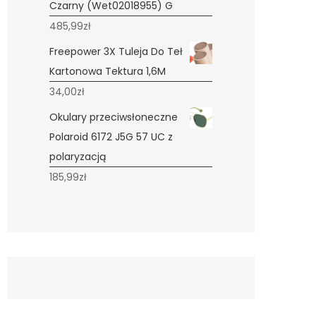
Czarny (Wet02018955) G
485,99
zł
Freepower 3X Tuleja Do Teł
Kartonowa Tektura 1,6M
34,00
zł
Okulary przeciwsłoneczne
Polaroid 6172 J5G 57 UC z
polaryzacją
185,99
zł