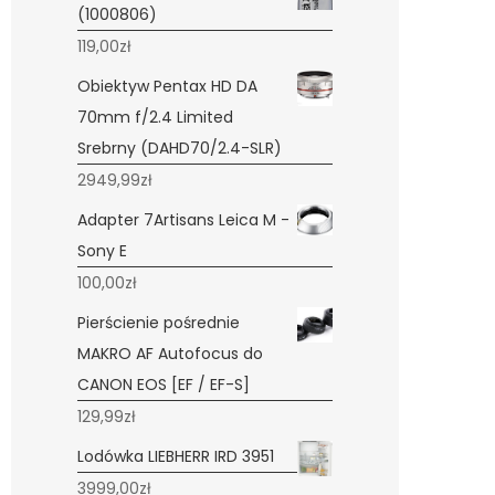
(1000806)
119,00
zł
Obiektyw Pentax HD DA
70mm f/2.4 Limited
Srebrny (DAHD70/2.4-SLR)
2949,99
zł
Adapter 7Artisans Leica M -
Sony E
100,00
zł
Pierścienie pośrednie
MAKRO AF Autofocus do
CANON EOS [EF / EF-S]
129,99
zł
Lodówka LIEBHERR IRD 3951
3999,00
zł