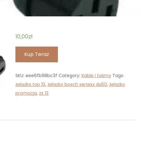
10,00
zł
Kup Teraz
SKU:
eee6fb98bc3f
Category:
Kable i taśmy
Tags:
żelazka top 10
,
żelazko bosch sensixx da50
,
żelazko
promocja
,
zs 13