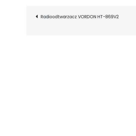
Nawigacja
Radioodtwarzacz VORDON HT-869V2
wpisu