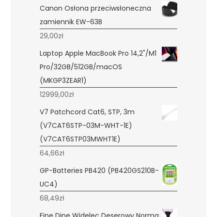
Canon Osłona przeciwsłoneczna
zamiennik EW-63B
29,00
zł
Laptop Apple MacBook Pro 14,2"/M1
Pro/32GB/512GB/macOS
(MKGP3ZEAR1)
12999,00
zł
V7 Patchcord Cat6, STP, 3m
(V7CAT6STP-03M-WHT-1E)
(V7CAT6STP03MWHT1E)
64,66
zł
GP-Batteries PB420 (PB420GS210B-
UC4)
68,49
zł
Fine Dine Widelec Deserowy Norma