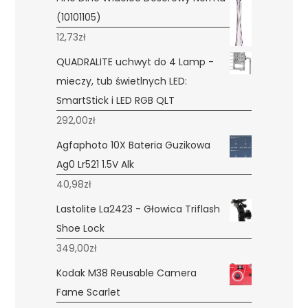
(10101105)
12,73
zł
QUADRALITE uchwyt do 4 Lamp -
mieczy, tub świetlnych LED:
SmartStick i LED RGB QLT
292,00
zł
Agfaphoto 10X Bateria Guzikowa
Ag0 Lr521 1.5V Alk
40,98
zł
Lastolite La2423 - Głowica Triflash
Shoe Lock
349,00
zł
Kodak M38 Reusable Camera
Fame Scarlet