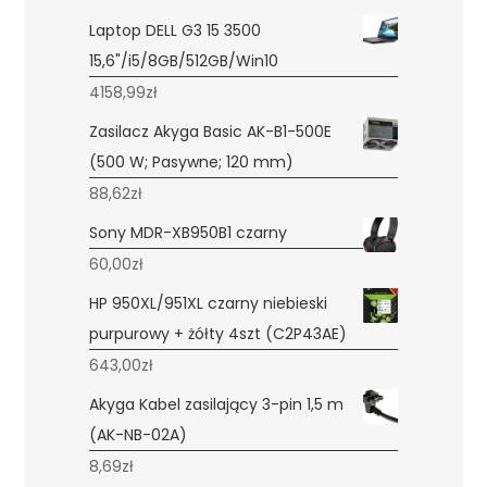
Laptop DELL G3 15 3500
15,6"/i5/8GB/512GB/Win10
4158,99
zł
Zasilacz Akyga Basic AK-B1-500E
(500 W; Pasywne; 120 mm)
88,62
zł
Sony MDR-XB950B1 czarny
60,00
zł
HP 950XL/951XL czarny niebieski
purpurowy + żółty 4szt (C2P43AE)
643,00
zł
Akyga Kabel zasilający 3-pin 1,5 m
(AK-NB-02A)
8,69
zł