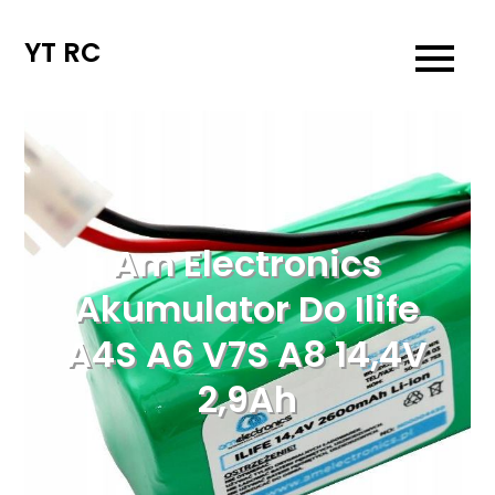
Skip
to
YT RC
content
Am Electronics
Akumulator Do Ilife
A4S A6 V7S A8 14,4V
2,9Ah