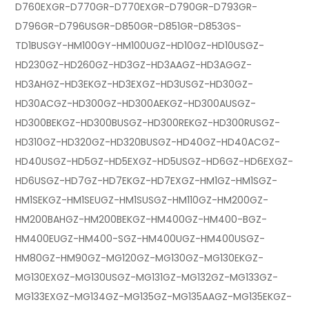
D760EXGR-D770GR-D770EXGR-D790GR-D793GR-
D796GR-D796USGR-D850GR-D851GR-D853GS-
TD1BUSGY-HM100GY-HM100UGZ-HD10GZ-HD10USGZ-
HD230GZ-HD260GZ-HD3GZ-HD3AAGZ-HD3AGGZ-
HD3AHGZ-HD3EKGZ-HD3EXGZ-HD3USGZ-HD30GZ-
HD30ACGZ-HD300GZ-HD300AEKGZ-HD300AUSGZ-
HD300BEKGZ-HD300BUSGZ-HD300REKGZ-HD300RUSGZ-
HD310GZ-HD320GZ-HD320BUSGZ-HD40GZ-HD40ACGZ-
HD40USGZ-HD5GZ-HD5EXGZ-HD5USGZ-HD6GZ-HD6EXGZ-
HD6USGZ-HD7GZ-HD7EKGZ-HD7EXGZ-HM1GZ-HM1SGZ-
HM1SEKGZ-HM1SEUGZ-HM1SUSGZ-HM110GZ-HM200GZ-
HM200BAHGZ-HM200BEKGZ-HM400GZ-HM400-BGZ-
HM400EUGZ-HM400-SGZ-HM400UGZ-HM400USGZ-
HM80GZ-HM90GZ-MG120GZ-MG130GZ-MG130EKGZ-
MG130EXGZ-MG130USGZ-MG131GZ-MG132GZ-MG133GZ-
MG133EXGZ-MG134GZ-MG135GZ-MG135AAGZ-MG135EKGZ-