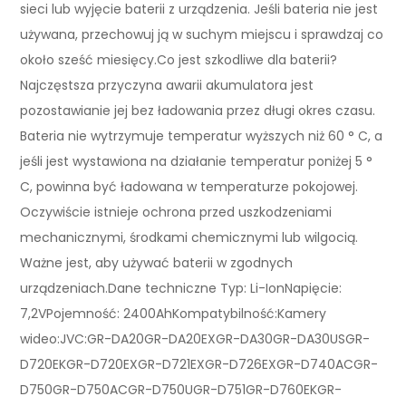
sieci lub wyjęcie baterii z urządzenia. Jeśli bateria nie jest
używana, przechowuj ją w suchym miejscu i sprawdzaj co
około sześć miesięcy.Co jest szkodliwe dla baterii?
Najczęstsza przyczyna awarii akumulatora jest
pozostawianie jej bez ładowania przez długi okres czasu.
Bateria nie wytrzymuje temperatur wyższych niż 60 ° C, a
jeśli jest wystawiona na działanie temperatur poniżej 5 °
C, powinna być ładowana w temperaturze pokojowej.
Oczywiście istnieje ochrona przed uszkodzeniami
mechanicznymi, środkami chemicznymi lub wilgocią.
Ważne jest, aby używać baterii w zgodnych
urządzeniach.Dane techniczne Typ: Li-IonNapięcie:
7,2VPojemność: 2400AhKompatybilność:Kamery
wideo:JVC:GR-DA20GR-DA20EXGR-DA30GR-DA30USGR-
D720EKGR-D720EXGR-D721EXGR-D726EXGR-D740ACGR-
D750GR-D750ACGR-D750UGR-D751GR-D760EKGR-