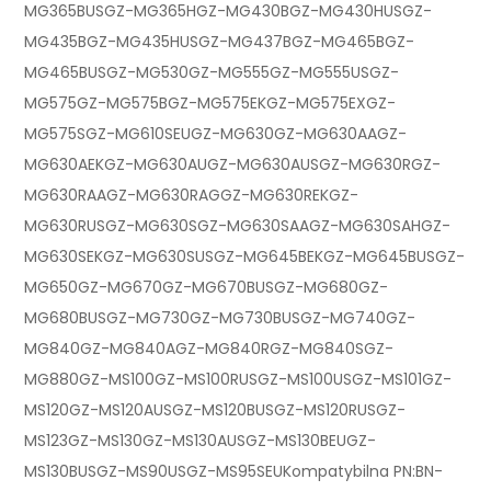
MG365BUSGZ-MG365HGZ-MG430BGZ-MG430HUSGZ-
MG435BGZ-MG435HUSGZ-MG437BGZ-MG465BGZ-
MG465BUSGZ-MG530GZ-MG555GZ-MG555USGZ-
MG575GZ-MG575BGZ-MG575EKGZ-MG575EXGZ-
MG575SGZ-MG610SEUGZ-MG630GZ-MG630AAGZ-
MG630AEKGZ-MG630AUGZ-MG630AUSGZ-MG630RGZ-
MG630RAAGZ-MG630RAGGZ-MG630REKGZ-
MG630RUSGZ-MG630SGZ-MG630SAAGZ-MG630SAHGZ-
MG630SEKGZ-MG630SUSGZ-MG645BEKGZ-MG645BUSGZ-
MG650GZ-MG670GZ-MG670BUSGZ-MG680GZ-
MG680BUSGZ-MG730GZ-MG730BUSGZ-MG740GZ-
MG840GZ-MG840AGZ-MG840RGZ-MG840SGZ-
MG880GZ-MS100GZ-MS100RUSGZ-MS100USGZ-MS101GZ-
MS120GZ-MS120AUSGZ-MS120BUSGZ-MS120RUSGZ-
MS123GZ-MS130GZ-MS130AUSGZ-MS130BEUGZ-
MS130BUSGZ-MS90USGZ-MS95SEUKompatybilna PN:BN-