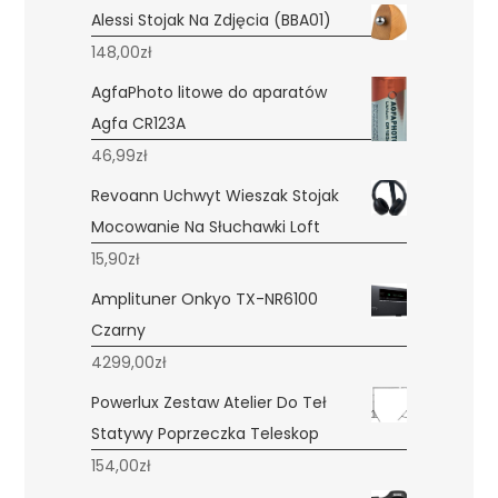
Alessi Stojak Na Zdjęcia (BBA01)
148,00
zł
AgfaPhoto litowe do aparatów
Agfa CR123A
46,99
zł
Revoann Uchwyt Wieszak Stojak
Mocowanie Na Słuchawki Loft
15,90
zł
Amplituner Onkyo TX-NR6100
Czarny
4299,00
zł
Powerlux Zestaw Atelier Do Teł
Statywy Poprzeczka Teleskop
154,00
zł