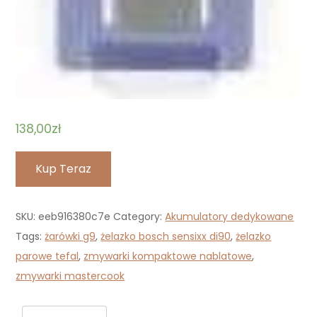
138,00
zł
Kup Teraz
SKU:
eeb916380c7e
Category:
Akumulatory dedykowane
Tags:
żarówki g9
,
żelazko bosch sensixx di90
,
żelazko
parowe tefal
,
zmywarki kompaktowe nablatowe
,
zmywarki mastercook