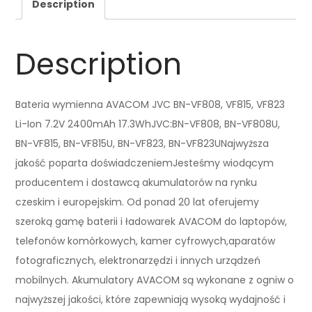
Description
Description
Bateria wymienna AVACOM JVC BN-VF808, VF815, VF823
Li-Ion 7.2V 2400mAh 17.3WhJVC:BN-VF808, BN-VF808U,
BN-VF815, BN-VF815U, BN-VF823, BN-VF823UNajwyższa
jakość poparta doświadczeniemJesteśmy wiodącym
producentem i dostawcą akumulatorów na rynku
czeskim i europejskim. Od ponad 20 lat oferujemy
szeroką gamę baterii i ładowarek AVACOM do laptopów,
telefonów komórkowych, kamer cyfrowych,aparatów
fotograficznych, elektronarzędzi i innych urządzeń
mobilnych. Akumulatory AVACOM są wykonane z ogniw o
najwyższej jakości, które zapewniają wysoką wydajność i