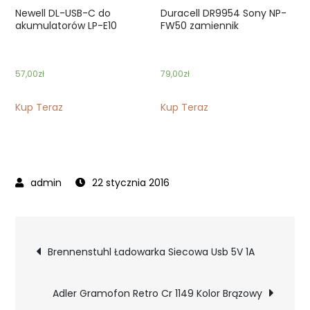
Newell DL-USB-C do
Duracell DR9954 Sony NP-
akumulatorów LP-E10
FW50 zamiennik
57,00
zł
79,00
zł
Kup Teraz
Kup Teraz
22 stycznia 2016
Nawigacja
Brennenstuhl Ładowarka Siecowa Usb 5V 1A
wpisu
Adler Gramofon Retro Cr 1149 Kolor Brązowy