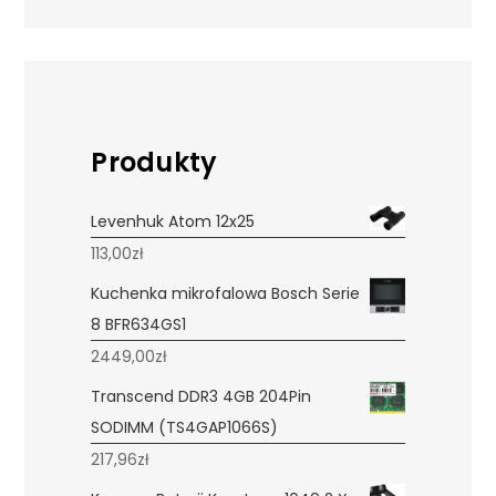
Produkty
Levenhuk Atom 12x25
113,00
zł
Kuchenka mikrofalowa Bosch Serie
8 BFR634GS1
2449,00
zł
Transcend DDR3 4GB 204Pin
SODIMM (TS4GAP1066S)
217,96
zł