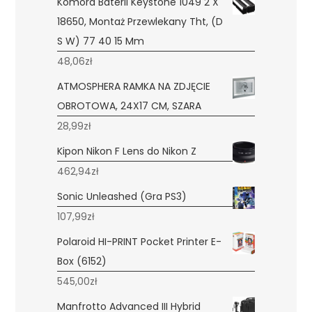
Komora Baterii Keystone 1049 2 X
18650, Montaż Przewlekany Tht, (D
S W) 77 40 15 Mm
48,06
zł
ATMOSPHERA RAMKA NA ZDJĘCIE
OBROTOWA, 24X17 CM, SZARA
28,99
zł
Kipon Nikon F Lens do Nikon Z
462,94
zł
Sonic Unleashed (Gra PS3)
107,99
zł
Polaroid HI-PRINT Pocket Printer E-
Box (6152)
545,00
zł
Manfrotto Advanced III Hybrid