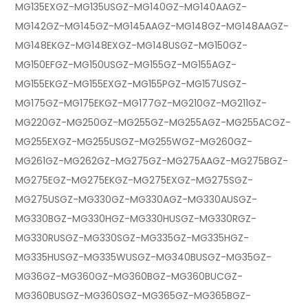
MG135EXGZ-MG135USGZ-MG140GZ-MG140AAGZ-
MG142GZ-MG145GZ-MG145AAGZ-MG148GZ-MG148AAGZ-
MG148EKGZ-MG148EXGZ-MG148USGZ-MG150GZ-
MG150EFGZ-MG150USGZ-MG155GZ-MG155AGZ-
MG155EKGZ-MG155EXGZ-MG155PGZ-MG157USGZ-
MG175GZ-MG175EKGZ-MG177GZ-MG210GZ-MG211GZ-
MG220GZ-MG250GZ-MG255GZ-MG255AGZ-MG255ACGZ-
MG255EXGZ-MG255USGZ-MG255WGZ-MG260GZ-
MG261GZ-MG262GZ-MG275GZ-MG275AAGZ-MG275BGZ-
MG275EGZ-MG275EKGZ-MG275EXGZ-MG275SGZ-
MG275USGZ-MG330GZ-MG330AGZ-MG330AUSGZ-
MG330BGZ-MG330HGZ-MG330HUSGZ-MG330RGZ-
MG330RUSGZ-MG330SGZ-MG335GZ-MG335HGZ-
MG335HUSGZ-MG335WUSGZ-MG340BUSGZ-MG35GZ-
MG36GZ-MG360GZ-MG360BGZ-MG360BUCGZ-
MG360BUSGZ-MG360SGZ-MG365GZ-MG365BGZ-