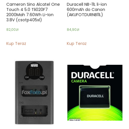
Cameron Sino Alcatel One
Duracell NB-11L li-ion
Touch 4 5.0 Tli020F7
600mAh do Canon
2000Mah 7.60Wh Li-Ion
(AKUFOTDURNB11L)
3.8V (csotp405xl)
82,00
zł
84,90
zł
Kup Teraz
Kup Teraz