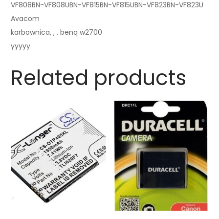
VF808BN-VF808UBN-VF815BN-VF815UBN-VF823BN-VF823U
Avacom
karbownica, , , benq w2700
yyyyy
Related products