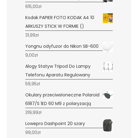
615,00
zł
Kodak PAPIER FOTO KODAK A4 10
ARKUSZY STICK W FORMIE ()
31,99
zł
Yongnu odyfuzor do Nikon SB-600
9,00
zł
Alogy Statyw Tripod Do Lampy
Telefonu Aparatu Regulowany
59,95
zł
Okulary przeciwsłoneczne Polaroid
6187/S 1ED 60 M9 z polaryzacją
319,99
zł
Lowepro Dashpoint 20 szary
99,00
zł