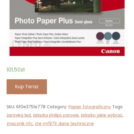
101,50
zł
Kup Teraz
SKU:
6f0e3751e778
Category:
Papier fotograficzny
Tags:
żarówka led
,
żelazka philips parowe
,
żelazko jakie wybrać
,
znacznik nfc
,
zte mf971r dane techniczne