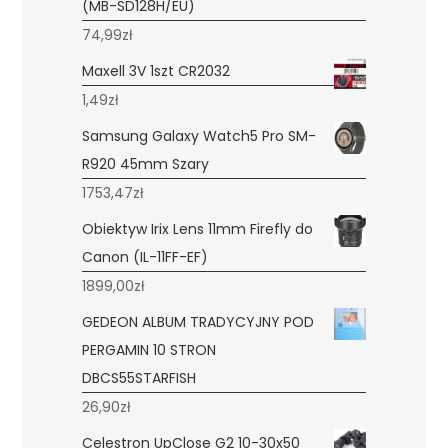
(MB-SD128H/EU)
74,99
zł
Maxell 3V 1szt CR2032
1,49
zł
Samsung Galaxy Watch5 Pro SM-
R920 45mm Szary
1753,47
zł
Obiektyw Irix Lens 11mm Firefly do
Canon (IL-11FF-EF)
1899,00
zł
GEDEON ALBUM TRADYCYJNY POD
PERGAMIN 10 STRON
DBCS55STARFISH
26,90
zł
Celestron UpClose G2 10-30x50