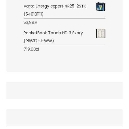
Varta Energy expert 4R25-2STK
(540101111)
53,99
zł
PocketBook Touch HD 3 Szary
(PB632-J-WW)
719,00
zł