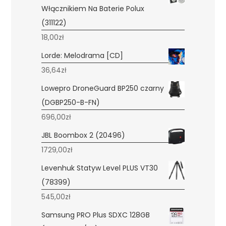
Włącznikiem Na Baterie Polux
(311122)
18,00
zł
Lorde: Melodrama [CD]
36,64
zł
Lowepro DroneGuard BP250 czarny
(DGBP250-B-FN)
696,00
zł
JBL Boombox 2 (20496)
1729,00
zł
Levenhuk Statyw Level PLUS VT30
(78399)
545,00
zł
Samsung PRO Plus SDXC 128GB