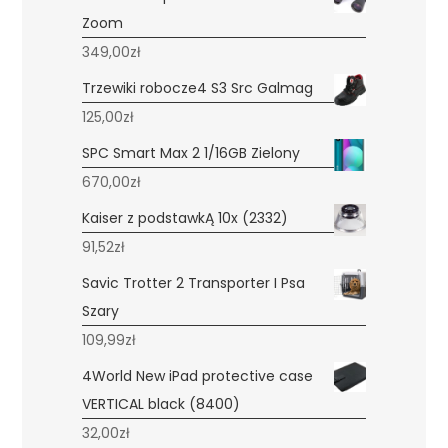
Zoom
349,00
zł
Trzewiki robocze4 S3 Src Galmag
125,00
zł
SPC Smart Max 2 1/16GB Zielony
670,00
zł
Kaiser z podstawkĄ 10x (2332)
91,52
zł
Savic Trotter 2 Transporter I Psa
Szary
109,99
zł
4World New iPad protective case
VERTICAL black (8400)
32,00
zł