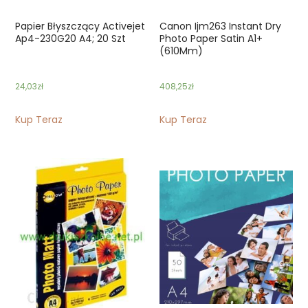
Papier Błyszczący Activejet
Canon Ijm263 Instant Dry
Ap4-230G20 A4; 20 Szt
Photo Paper Satin A1+
(610Mm)
24,03
zł
408,25
zł
Kup Teraz
Kup Teraz