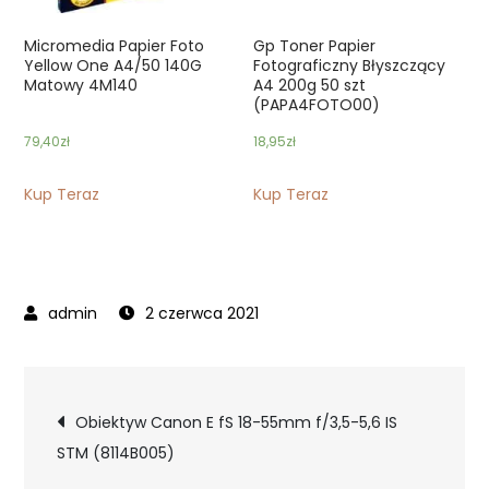
Micromedia Papier Foto
Gp Toner Papier
Yellow One A4/50 140G
Fotograficzny Błyszczący
Matowy 4M140
A4 200g 50 szt
(PAPA4FOTO00)
79,40
zł
18,95
zł
Kup Teraz
Kup Teraz
2 czerwca 2021
Nawigacja
Obiektyw Canon E fS 18-55mm f/3,5-5,6 IS
STM (8114B005)
wpisu