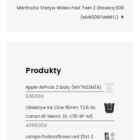
Manfrotto Statyw Wideo Fast Twin Z Głowicą 509
(MVK509TWINFC)
Produkty
Apple AirPods 2 biały (MV7N2ZM/A)
638,00
zł
Obiektyw Irix Cine 15mm T2.6 do
Canon RF Metric (IL-C15-RF-M)
4099,00
zł
Lampa Podszafkowa Led 2Szt Z