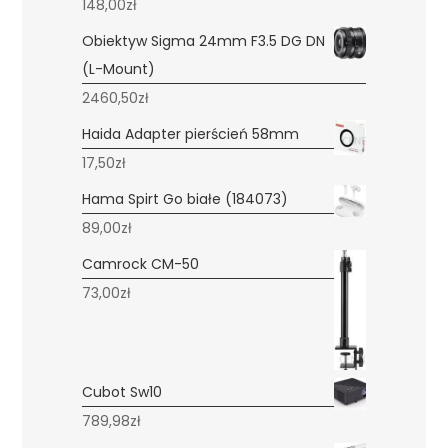
148,00
zł
Obiektyw Sigma 24mm F3.5 DG DN
(L-Mount)
2460,50
zł
Haida Adapter pierścień 58mm
17,50
zł
Hama Spirt Go białe (184073)
89,00
zł
Camrock CM-50
73,00
zł
Cubot Sw10
789,98
zł