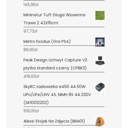
145,95
zł
Mininatur Tuft Długa Wiosenna
Trawa 2 42X15cm
97,73
zł
Metro Exodus (Gra PS4)
89,90
zł
Peak Design Uchwyt Capture V3
płytka standard czarny (CPBK3)
419,00
zł
SkyRC Ładowarka e450 4A 50W
LiPo/LiFe/LiHV 4S, NiMH 8S 4A 230V
(SK10012202)
109,00
zł
Alessi Stojak Na Zdjęcia (BBA01)