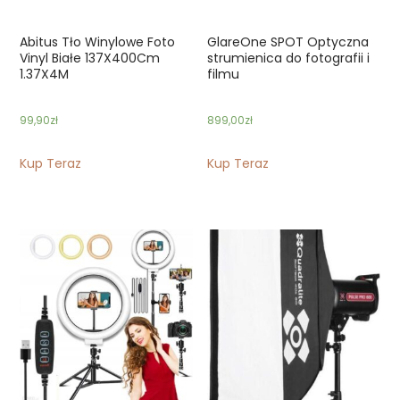
Abitus Tło Winylowe Foto
GlareOne SPOT Optyczna
Vinyl Białe 137X400Cm
strumienica do fotografii i
1.37X4M
filmu
99,90
zł
899,00
zł
Kup Teraz
Kup Teraz