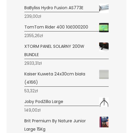
BaByliss Hydro Fusion AS773E
239,00
zł
TomTom Rider 400 1GE000200
2355,26
zł
XTORM PANEL SOLARNY 200W
BUNDLE
2933,31
zł
Kaiser Kuweta 24x30cm biała
(4166)
53,32
zł
Joby PodZilla Large
149,00
zł
Brit Premium By Nature Junior
Large 15Kg