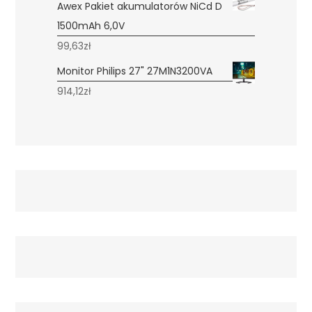
Awex Pakiet akumulatorów NiCd D
1500mAh 6,0V
99,63
zł
Monitor Philips 27" 27M1N3200VA
914,12
zł