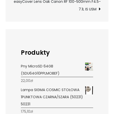
easyCover Lens Oak Canon RF 100-500mm F4.5-
7.1L IS USM
Produkty
Pny MicroSD 64GB
(SDU64G10PPLMOBEF)
22,00
zł
Lampa SIGMA COSMIC STOŁOWA
1PUNKTOWA CZARNA/SZARA (50231)
50231
175,10
zł