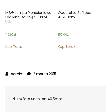
M&G Lampa Pierścieniowa
Quadralite Softbox
Led Ring Do Zdjęć + Pilot
40x80cm
Usb
119,97
zł
157,00
zł
Kup Teraz
Kup Teraz
2 marca 2015
Nawigacja
foxfoto Snap-on 40,5mm
wpisu