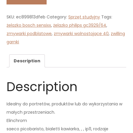
SKU:
ec899813dfeb
Category:
Sprzęt studyjny
Tags:
żelazko bosch sensixx
,
żelazko philips gc3929/64
,
zmywarki podblatowe
,
zmywarki wolnostojące 40
,
zwilling
garnki
Description
Description
Idealny do portretów, produktów lub do wykorzystania w
małych przestrzeniach.
Elinchrom
saeco picobaristo, bialetti kawiarka, , , ip11, rodzaje