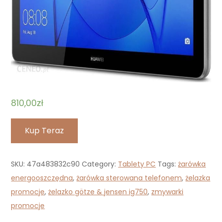
810,00
zł
Kup Teraz
SKU:
47a483832c90
Category:
Tablety PC
Tags:
żarówka
energooszczędna
,
żarówka sterowana telefonem
,
żelazka
promocje
,
żelazko götze & jensen ig750
,
zmywarki
promocje