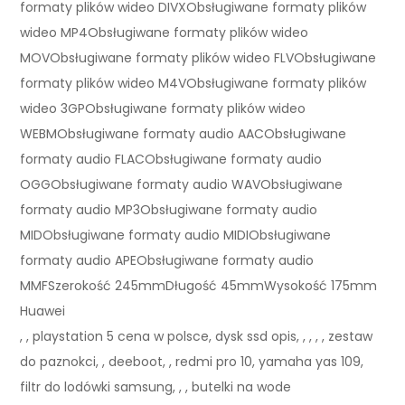
formaty plików wideo DIVXObsługiwane formaty plików
wideo MP4Obsługiwane formaty plików wideo
MOVObsługiwane formaty plików wideo FLVObsługiwane
formaty plików wideo M4VObsługiwane formaty plików
wideo 3GPObsługiwane formaty plików wideo
WEBMObsługiwane formaty audio AACObsługiwane
formaty audio FLACObsługiwane formaty audio
OGGObsługiwane formaty audio WAVObsługiwane
formaty audio MP3Obsługiwane formaty audio
MIDObsługiwane formaty audio MIDIObsługiwane
formaty audio APEObsługiwane formaty audio
MMFSzerokość 245mmDługość 45mmWysokość 175mm
Huawei
, , playstation 5 cena w polsce, dysk ssd opis, , , , , zestaw
do paznokci, , deeboot, , redmi pro 10, yamaha yas 109,
filtr do lodówki samsung, , , butelki na wode