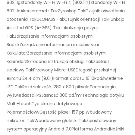
802.11gStandardy Wi- Fi Wi-Fi 4 (802.11n)Standardy Wi- Fi
802.11aAkcelerometr TakŻyroskop TakCzujnik oświetlenia
otoczenia TakGLONASS TakCzujnik orientacji TakFunkcja
Assisted GPS (A-GPS) TakLokalizacja pozycji
TakZarządzanie informacjami osobistymi
BudzikZarządzanie informacjami osobistymi
KalkulatorZarządzanie informacjami osobistymi
KalendarzSkrócona instrukcja obsługi TakZasilacz
sieciowy TakPrzewody Micro-USBDługość przekątnej
ekranu 24,4 cm (9.6″)Format obrazu 16:10Podświetlenie
LED TakRozdzielczość 1280 x 800 pikseleTechnologia
wyświetlacza IPSJasność 300 cd/m²Technologia dotyku
Multi-touchTyp ekranu dotykowego
PojemnościowyGęstość pikseli 157 ppiWbudowany
mikrofon TakWbudowane głośniki TakZainstalowany
system operacyjny Android 7.0Platforma AndroidNośniki