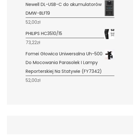
Newell DL-USB-C do akumulatorów
DMW-BLF19
52,00
zł
PHILIPS HC3510/15
73,22
zł
Fomei Głowica Uniwersalna Uh-500
Do Mocowania Parasolek I Lampy
Reporterskiej Na Statywie (FY7342)
52,00
zł