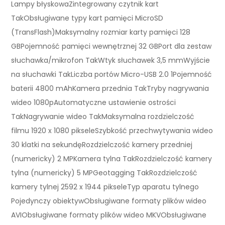
Lampy błyskowaZintegrowany czytnik kart
TakObsługiwane typy kart pamięci MicroSD
(TransFlash)Maksymalny rozmiar karty pamięci 128
GBPojemność pamięci wewnętrznej 32 GBPort dla zestaw
słuchawka/mikrofon TakWtyk słuchawek 3,5 mmWyjście
na słuchawki TakLiczba portów Micro-USB 2.0 1Pojemność
baterii 4800 mAhKamera przednia TakTryby nagrywania
wideo 1080pAutomatyczne ustawienie ostrości
TakNagrywanie wideo TakMaksymalna rozdzielczość
filmu 1920 x 1080 pikseleSzybkość przechwytywania wideo
30 klatki na sekundęRozdzielczość kamery przedniej
(numericky) 2 MPKamera tylna TakRozdzielczość kamery
tylna (numericky) 5 MPGeotagging TakRozdzielczość
kamery tylnej 2592 x 1944 pikseleTyp aparatu tylnego
Pojedynczy obiektywObsługiwane formaty plików wideo
AVIObsługiwane formaty plików wideo MKVObsługiwane