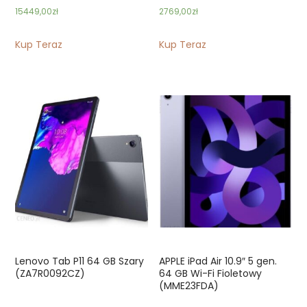
15449,00
zł
2769,00
zł
Kup Teraz
Kup Teraz
Lenovo Tab P11 64 GB Szary
APPLE iPad Air 10.9″ 5 gen.
(ZA7R0092CZ)
64 GB Wi-Fi Fioletowy
(MME23FDA)