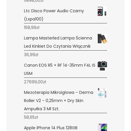
11898,00
zł
Ltc Disco Power Audio Czarny
(Lxpa100)
158,99
zł
Lampa Masterled Lampa Ścienna
Led Kinkiet Do Czytania Włącznik
36,99
zł
Canon EOS R5 + RF 14-35mm F4L IS
USM
27699,00
zł
Mezoterapia Mikroigłowa – Derma
Roller V2 - 0,25mm + Dry Skin
Ampułka 3 Ml Szt.
58,65
zł
Apple iPhone 14 Plus 128GB