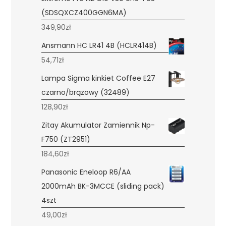
(SDSQXCZ400GGN6MA)
349,90
zł
Ansmann HC LR41 4B (HCLR414B)
54,71
zł
Lampa Sigma kinkiet Coffee E27
czarno/brązowy (32489)
128,90
zł
Zitay Akumulator Zamiennik Np-
F750 (ZT2951)
184,60
zł
Panasonic Eneloop R6/AA
2000mAh BK-3MCCE (sliding pack)
4szt
49,00
zł