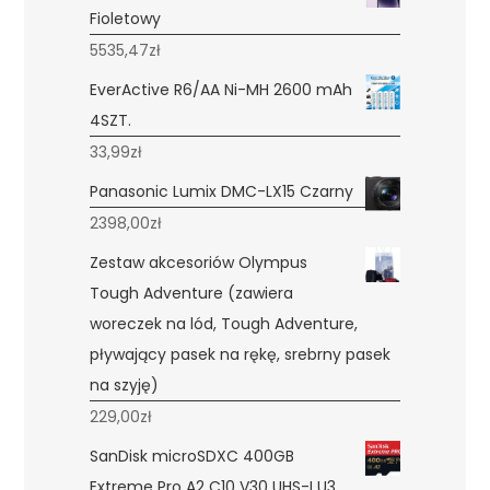
Fioletowy
5535,47
zł
EverActive R6/AA Ni-MH 2600 mAh
4SZT.
33,99
zł
Panasonic Lumix DMC-LX15 Czarny
2398,00
zł
Zestaw akcesoriów Olympus
Tough Adventure (zawiera
woreczek na lód, Tough Adventure,
pływający pasek na rękę, srebrny pasek
na szyję)
229,00
zł
SanDisk microSDXC 400GB
Extreme Pro A2 C10 V30 UHS-I U3