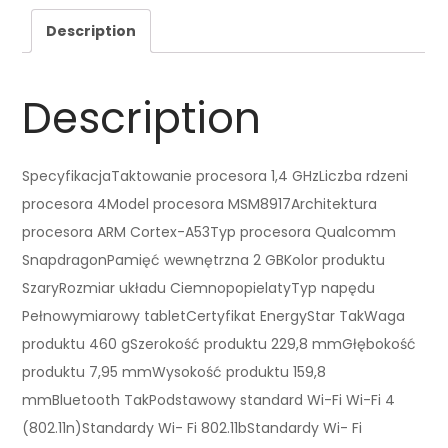
Description
Description
SpecyfikacjaTaktowanie procesora 1,4 GHzLiczba rdzeni
procesora 4Model procesora MSM8917Architektura
procesora ARM Cortex-A53Typ procesora Qualcomm
SnapdragonPamięć wewnętrzna 2 GBKolor produktu
SzaryRozmiar układu CiemnopopielatyTyp napędu
Pełnowymiarowy tabletCertyfikat EnergyStar TakWaga
produktu 460 gSzerokość produktu 229,8 mmGłębokość
produktu 7,95 mmWysokość produktu 159,8
mmBluetooth TakPodstawowy standard Wi-Fi Wi-Fi 4
(802.11n)Standardy Wi- Fi 802.11bStandardy Wi- Fi