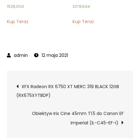
1528,00
zł
3278,54
zł
Kup Teraz
Kup Teraz
12 maja 2021
Nawigacja
XFX Radeon RX 6750 XT MERC 319 BLACK 12GB
(RX675XYTBDP)
wpisu
Obiektyw Irix Cine 45mm T1.5 do Canon EF
Imperial (IL-C45-EF-I)