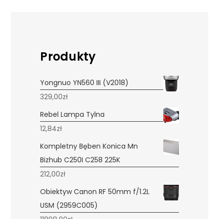
Produkty
Yongnuo YN560 III (V2018)
329,00
zł
Rebel Lampa Tylna
12,84
zł
Kompletny Bęben Konica Mn
Bizhub C250I C258 225K
212,00
zł
Obiektyw Canon RF 50mm f/1.2L
USM (2959C005)