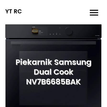
Skip
to
YT RC
content
Piekarnik Samsung
Dual Cook
NV7B6685BAK