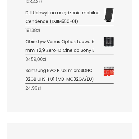
103,43
zł
DJI Uchwyt na urządzenie mobilne
Cendence (DJIM550-01)
191,38
zł
Obiektyw Venus Optics Laowa 9
mm T2,9 Zero-D Cine do Sony E
3459,00
zł
Samsung EVO PLUS microSDHC
32GB UHS-I U1 (MB-MC32GA/EU)
24,99
zł