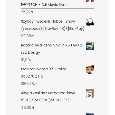
PGYTECH - DJI Mavic Mini
219,12
zł
Szybcy i wściekli: Hobbs i Shaw
(steelbook) [Blu-Ray 4K]+[Blu-Ray]
99,98
zł
Bateria Alkaliczna VARTA R6 (AA) 2
szt. Energy
19,99
zł
Monitor Iiyama 32'' Prolite
Xb3270Qs-B1
1366,58
zł
Akyga Zasilacz Samochodowy
19V/3,42A 65W (AK-ND-34)
46,00
zł