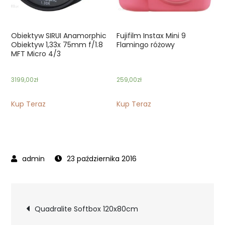
Obiektyw SIRUI Anamorphic
Fujifilm Instax Mini 9
Obiektyw 1,33x 75mm f/1.8
Flamingo różowy
MFT Micro 4/3
3199,00
zł
259,00
zł
Kup Teraz
Kup Teraz
23 października 2016
Nawigacja
Quadralite Softbox 120x80cm