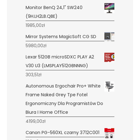
Monitor BenQ 24,1" SW240
(9H.LH2LB.QBE)
1985,00
zł
Mirror Systems MagicSoft CG SD
5980,00
zł
Lexar 512GB microSDXC PLAY A2
V30 U3 (LMSPLAY512GBNNNG)
303,51
zł
Autonomous Ergochair Pro+ White
Frame Naked Grey Tpe Fotel
Ergonomiczny Dla Programistów Do
Biura I Home Office
4199,00
zł
Canon PG-560XL czarny 3712C001