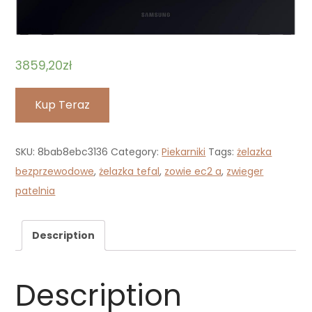
3859,20
zł
Kup Teraz
SKU:
8bab8ebc3136
Category:
Piekarniki
Tags:
żelazka
bezprzewodowe
,
żelazka tefal
,
zowie ec2 a
,
zwieger
patelnia
Description
Description