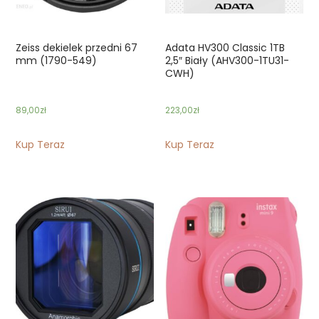
Zeiss dekielek przedni 67
Adata HV300 Classic 1TB
mm (1790-549)
2,5″ Biały (AHV300-1TU31-
CWH)
89,00
zł
223,00
zł
Kup Teraz
Kup Teraz