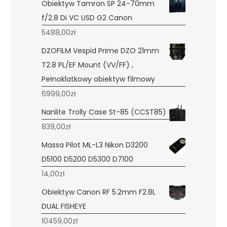
Obiektyw Tamron SP 24-70mm
f/2.8 Di VC USD G2 Canon
5488,00
zł
DZOFILM Vespid Prime DZO 21mm
T2.8 PL/EF Mount (VV/FF) ,
Pełnoklatkowy obiektyw filmowy
6999,00
zł
Nanlite Trolly Case St-85 (CCST85)
839,00
zł
Massa Pilot ML-L3 Nikon D3200
D5100 D5200 D5300 D7100
14,00
zł
Obiektyw Canon RF 5.2mm F2.8L
DUAL FISHEYE
10459,00
zł