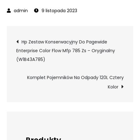
9 listopada 2023
Nawigacja
Hp Zestaw Konserwacyjny Do Pagewide
Enterprise Color Flow Mfp 785 Zs – Oryginalny
wpisu
(W1B43A785)
Komplet Pojemników Na Odpady 120L Cztery
Kolor