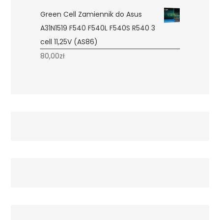
Green Cell Zamiennik do Asus
A31N1519 F540 F540L F540S R540 3
cell 11,25V (AS86)
80,00
zł