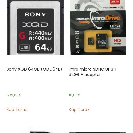
Sony XQD 64GB (QDG64E)
Imro micro SDHC UHS-I
32GB + adapter
639,00
zł
18,00
zł
Kup Teraz
Kup Teraz