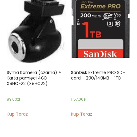
Syma Kamera (czarna) +
SanDisk Extreme PRO SD-
Karta pamięci 4GB –
card – 200/140MB – 1TB
X8HC-22 (X8HC22)
89,00
zł
1157,00
zł
Kup Teraz
Kup Teraz