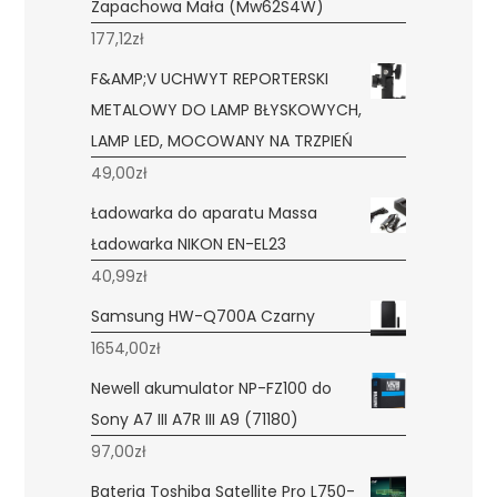
Zapachowa Mała (Mw62S4W)
177,12
zł
F&AMP;V UCHWYT REPORTERSKI
METALOWY DO LAMP BŁYSKOWYCH,
LAMP LED, MOCOWANY NA TRZPIEŃ
49,00
zł
Ładowarka do aparatu Massa
Ładowarka NIKON EN-EL23
40,99
zł
Samsung HW-Q700A Czarny
1654,00
zł
Newell akumulator NP-FZ100 do
Sony A7 III A7R III A9 (71180)
97,00
zł
Bateria Toshiba Satellite Pro L750-