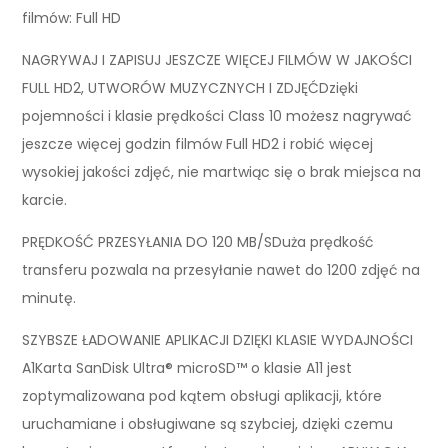
filmów: Full HD
NAGRYWAJ I ZAPISUJ JESZCZE WIĘCEJ FILMÓW W JAKOŚCI
FULL HD2, UTWORÓW MUZYCZNYCH I ZDJĘĆDzięki
pojemności i klasie prędkości Class 10 możesz nagrywać
jeszcze więcej godzin filmów Full HD2 i robić więcej
wysokiej jakości zdjęć, nie martwiąc się o brak miejsca na
karcie.
PRĘDKOŚĆ PRZESYŁANIA DO 120 MB/SDuża prędkość
transferu pozwala na przesyłanie nawet do 1200 zdjęć na
minutę.
SZYBSZE ŁADOWANIE APLIKACJI DZIĘKI KLASIE WYDAJNOŚCI
A1Karta SanDisk Ultra® microSD™ o klasie A11 jest
zoptymalizowana pod kątem obsługi aplikacji, które
uruchamiane i obsługiwane są szybciej, dzięki czemu