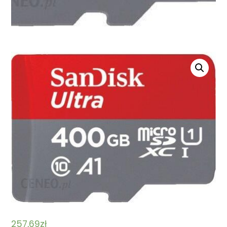
257,69
zł