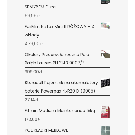
SP5176FM Duża
69,99
zł
FujiFilm Instax Mini 11 RÓŻOWY + 3
wkłady
479,00
zł
Okulary Przeciwsłoneczne Polo
Ralph Lauren PH 3143 9007/3
399,00
zł
Storacell Pojemnik na akumulatory
baterie Powerpax 4xR20 D (9005)
27,14
zł
Fitmin Medium Maintenance 15kg
173,00
zł
PODKŁADKI MEBLOWE