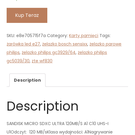
Kup Teraz
SKU:
e8e705715f7a
Category:
Karty pamięci
Tags:
żarówka led e27
,
żelazko bosch sensixx
,
żelazko parowe
philips
,
żelazko philips gc3929/64
,
żelazko philips
gc5039/30
,
zte wf830
Description
Description
SANDISK MICRO SDXC ULTRA 120MB/S A1 C10 UHS-I
U1Odczyt: 120 MB/sKlasa wydajności: A1Nagrywanie