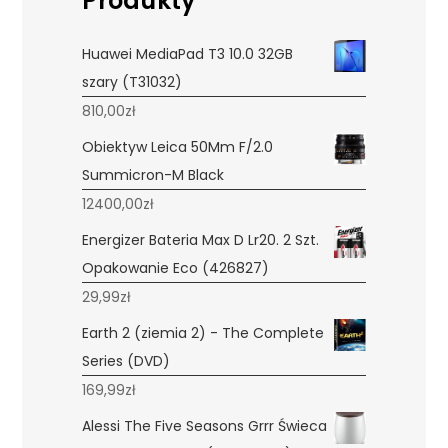
Produkty
Huawei MediaPad T3 10.0 32GB
szary (T31032)
810,00
zł
Obiektyw Leica 50Mm F/2.0
Summicron-M Black
12400,00
zł
Energizer Bateria Max D Lr20. 2 Szt.
Opakowanie Eco (426827)
29,99
zł
Earth 2 (ziemia 2) - The Complete
Series (DVD)
169,99
zł
Alessi The Five Seasons Grrr Świeca