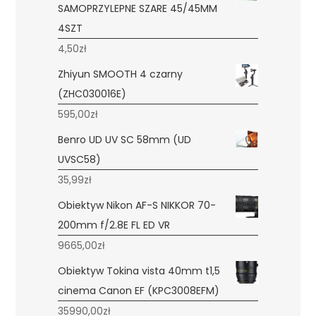
SAMOPRZYLEPNE SZARE 45/45MM
4SZT
4,50
zł
Zhiyun SMOOTH 4 czarny
(ZHC030016E)
595,00
zł
Benro UD UV SC 58mm (UD
UVSC58)
35,99
zł
Obiektyw Nikon AF-S NIKKOR 70-
200mm f/2.8E FL ED VR
9665,00
zł
Obiektyw Tokina vista 40mm t1,5
cinema Canon EF (KPC3008EFM)
35990,00
zł