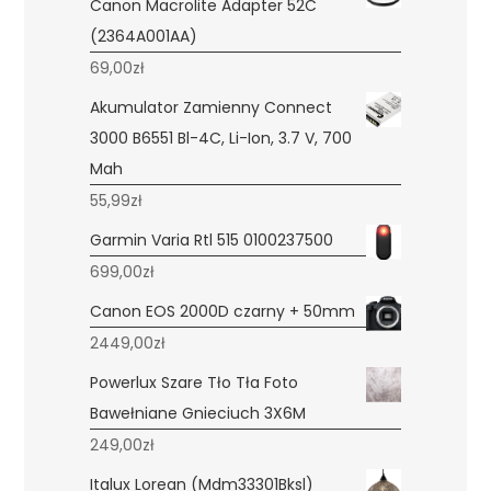
Canon Macrolite Adapter 52C
(2364A001AA)
69,00
zł
Akumulator Zamienny Connect
3000 B6551 Bl-4C, Li-Ion, 3.7 V, 700
Mah
55,99
zł
Garmin Varia Rtl 515 0100237500
699,00
zł
Canon EOS 2000D czarny + 50mm
2449,00
zł
Powerlux Szare Tło Tła Foto
Bawełniane Gnieciuch 3X6M
249,00
zł
Italux Lorean (Mdm33301Bksl)