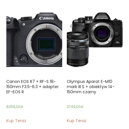
Canon EOS R7 + RF-S 18-
Olympus Aparat E-M10
150mm F3.5-6.3 + adapter
mark III S + obiektyw 14-
EF-EOS R
150mm czarny
8259,00
zł
3749,00
zł
Kup Teraz
Kup Teraz