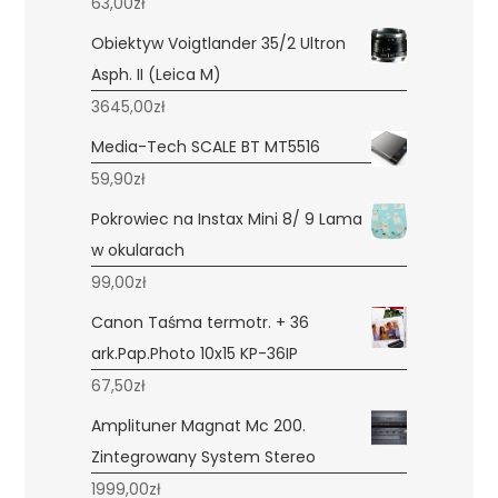
63,00
zł
Obiektyw Voigtlander 35/2 Ultron
Asph. II (Leica M)
3645,00
zł
Media-Tech SCALE BT MT5516
59,90
zł
Pokrowiec na Instax Mini 8/ 9 Lama
w okularach
99,00
zł
Canon Taśma termotr. + 36
ark.Pap.Photo 10x15 KP-36IP
67,50
zł
Amplituner Magnat Mc 200.
Zintegrowany System Stereo
1999,00
zł