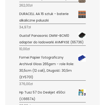
262,00
zł
DURACELL AA 16 sztuk - baterie
alkaliczne paluszki
34,97
zł
Gustaf Panasonic DMW-BCN10
adapter do ładowarki AVMPXSE (65736)
10,00
zł
Fomei Papier fotograficzny
Archival Gloss 265gsm - role Role:
30,5cm (12 cali), Długość: 30,5m
(EY5701)
376,00
zł
Hp Tusz 57 Do Deskjet 450ci
(C6657A)