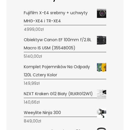
Fujifilm X-E4 srebrny + uchwyty
MHG-XE4 i TR-XE4
4999,00
zł
Obiektyw Canon EF 100mm f/2.8L
Macro IS USM (3554B005)
5140,00
zł
Komplet Pojemników Na Odpady
120L Cztery Kolor
149,99
zł
NZXT Kraken G12 Biały (RLKRG12W1)
140,66
zł
Weeylite Ninja 300
849,00
zł