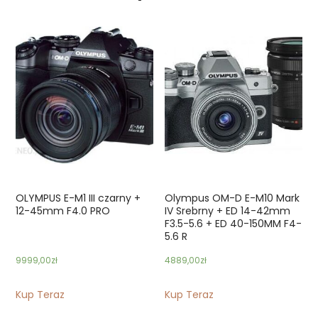
OLYMPUS E-M1 III czarny +
Olympus OM-D E-M10 Mark
12-45mm F4.0 PRO
IV Srebrny + ED 14-42mm
F3.5-5.6 + ED 40-150MM F4-
5.6 R
9999,00
zł
4889,00
zł
Kup Teraz
Kup Teraz