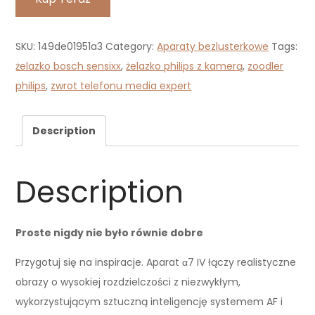
SKU:
149de01951a3
Category:
Aparaty bezlusterkowe
Tags:
żelazko bosch sensixx
,
żelazko philips z kamerą
,
zoodler
philips
,
zwrot telefonu media expert
Description
Description
Proste nigdy nie było równie dobre
Przygotuj się na inspiracje. Aparat α7 IV łączy realistyczne
obrazy o wysokiej rozdzielczości z niezwykłym,
wykorzystującym sztuczną inteligencję systemem AF i