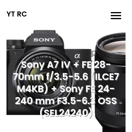
Skip
to
YT RC
content
Sony A7 IV + FE 28-
70mm f/3.5-5.6 (ILCE7
M4KB) + Sony FE 24-
240 mm F3.5-6.3 OSS
(SEL24240)