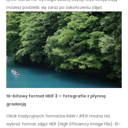
możesz podzielić się zaraz po zakończeniu zdjęć.
10-bitowy format HEIF 3 — fotografie z płynną
gradacją
Obok tradycyjnych formatów RAW i JPEG można też
wybrać format zdjęć HEIF (High Efficiency Image File). 10-