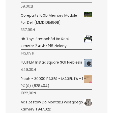
59,00
zł
Coreparts 16Gb Memory Module
For Dell (MMD101516GB)
337,99
zł
Hb Toys Samochód Rc Rock
Crawler 2.4Ghz 1:18 Zielony
142,09
zł
FUJIFILM Instax Square SQ1 Niebieski
449,00
zł
Ricoh - 30000 PAGES - MAGENTA - 1
PC(S) (828404)
1022,00
zł
Axis Zestaw Do Montażu Wiszącego
Kamery T94A02D