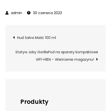
30 czerwca 2023
Nawigacja
Hud Salva Maść 100 ml
wpisu
Statyw Joby GorillaPod na aparaty kompaktowe
GP1-H1EN – Wietrzenie magazynu!
Produkty