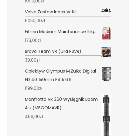
1999,00
zł
Valve Zestaw Index Vr Kit
6050,00
zł
Fitmin Medium Maintenance 15kg
173,00
zł
Bravo Team VR (Gra PSVR)
39,00
zł
Obiektyw Olympus M.Zuiko Digital
ED 40‑150mm F4‑5.6 R
1199,00
zł
Manfrotto VR 360 Wysięgnik Boom
Alu (MBOOMAVR)
466,00
zł