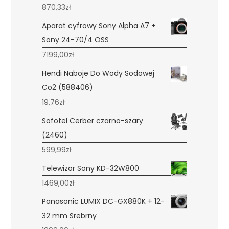
870,33
zł
Aparat cyfrowy Sony Alpha A7 +
Sony 24-70/4 OSS
7199,00
zł
Hendi Naboje Do Wody Sodowej
Co2 (588406)
19,76
zł
Sofotel Cerber czarno-szary
(2460)
599,99
zł
Telewizor Sony KD-32W800
1469,00
zł
Panasonic LUMIX DC-GX880K + 12-
32 mm Srebrny