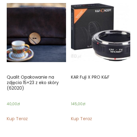
Qualit Opakowanie na
KAR Fuji X PRO K&F
zdjęcia 15×23 z eko skóry
(62020)
40,00
zł
145,00
zł
Kup Teraz
Kup Teraz