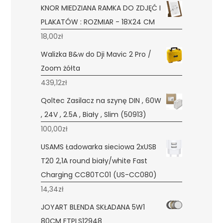
KNOR MIEDZIANA RAMKA DO ZDJĘĆ I
PLAKATÓW : ROZMIAR - 18X24 CM
18,00
zł
Walizka B&w do Dji Mavic 2 Pro /
Zoom żółta
439,12
zł
Qoltec Zasilacz na szynę DIN , 60W
, 24V , 2.5A , Biały , Slim (50913)
100,00
zł
USAMS Ładowarka sieciowa 2xUSB
T20 2,1A round biały/white Fast
Charging CC80TC01 (US-CC080)
14,34
zł
JOYART BLENDA SKŁADANA 5W1
80CM FTPLS12948