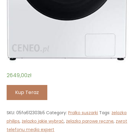
2649,00
zł
Kup Teraz
SKU:
05fa612303b5
Category:
Pralko suszarki
Tags:
żelazka
philips
,
żelazko jakie wybrać
,
żelazko parowe ręczne
,
zwrot
telefonu media expert