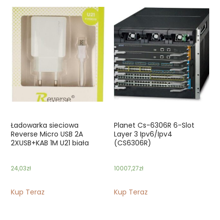
Ładowarka sieciowa
Planet Cs-6306R 6-Slot
Reverse Micro USB 2A
Layer 3 Ipv6/Ipv4
2XUSB+KAB 1M U21 biała
(CS6306R)
24,03
zł
10007,27
zł
Kup Teraz
Kup Teraz